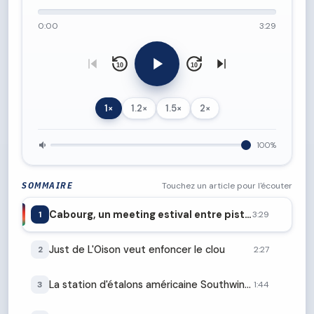
0:00
3:29
10
10
1×
1.2×
1.5×
2×
100%
SOMMAIRE
Touchez un article pour l'écouter
Cabourg, un meeting estival entre piste et mer
1
3:29
Just de L'Oison veut enfoncer le clou
2
2:27
La station d'étalons américaine Southwind Farms doit fermer ses portes
3
1:44