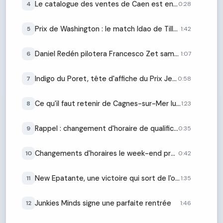
Le catalogue des ventes de Caen est en ligne
4
0:28
Prix de Washington : le match Idao de Tillard vs Go On Boy se prépare
5
1:42
Daniel Redén pilotera Francesco Zet samedi
6
1:07
Indigo du Poret, tête d'affiche du Prix Jean-Paul Fairand
7
0:58
Ce qu'il faut retenir de Cagnes-sur-Mer lundi soir
8
1:23
Rappel : changement d'horaire de qualifications
9
0:35
Changements d'horaires le week-end prochain
10
0:42
New Epatante, une victoire qui sort de l'ordinaire
11
1:35
Junkies Minds signe une parfaite rentrée
12
1:46