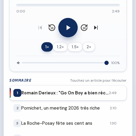
0:00
2:49
10
10
1×
1.2×
1.5×
2×
100%
SOMMAIRE
Touchez un article pour l'écouter
Romain Derieux : "Go On Boy a bien récupéré de son Elitloppet"
1
2:49
Pornichet, un meeting 2026 très riche
2
2:10
La Roche-Posay fête ses cent ans
3
1:30