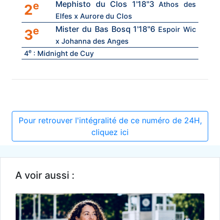
Mephisto du Clos 1'18"3
e
Athos des
2
Elfes x Aurore du Clos
Mister du Bas Bosq 1'18"6
e
Espoir Wic
3
x Johanna des Anges
e
4
: Midnight de Cuy
Pour retrouver l'intégralité de ce numéro de 24H,
cliquez ici
A voir aussi :