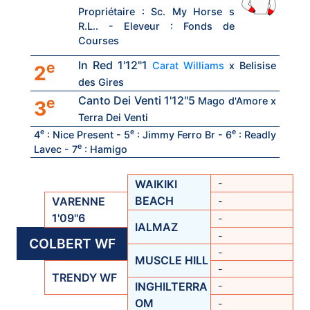
Propriétaire : Sc. My Horse s
R.L.. - Eleveur : Fonds de
Courses
In Red 1'12"1
e
Carat Williams
x Belisise
2
des Gires
Canto Dei Venti 1'12"5
e
Mago d'Amore x
3
Terra Dei Venti
e
e
e
4
: Nice Present - 5
: Jimmy Ferro Br - 6
: Readly
e
Lavec - 7
: Hamigo
WAIKIKI
-
BEACH
VARENNE
-
1'09''6
-
IALMAZ
-
COLBERT WF
-
MUSCLE HILL
-
TRENDY WF
INGHILTERRA
-
OM
-