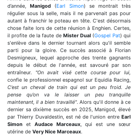
d’année,
Manigod
(
Earl Simon
) se montrait très
régulier sous la selle, mais il ne parvenait pas pour
autant à franchir le poteau en tête. C'est désormais
chose faite lors de cette réunion à Enghien. Certes,
il profite de la faute de
Mister Dual
(
Gospel Pat
) qui
s'enlève dans le dernier tournant alors qu'il semble
parti pour la gloire. Ce succès associé à Florian
Desmigneux, lequel approche des trente gagnants
depuis le début de l'année, est savouré par son
entraîneur.
"On avait visé cette course pour lui,
confie le professionnel espagnol sur Equidia Racing,
C’est un cheval de train qui est un peu froid. Je
pense qu’on va le laisser un peu tranquille
maintenant, il a bien travaillé"
. Alors qu'il donne à ce
dernier sa dixième succès en 2025, Manigod, élevé
par Thierry Duvaldestin, est né de l'union entre
Earl
Simon
et
Audace Marceaux
, qui est une sœur
utérine de
Very Nice Marceaux
.