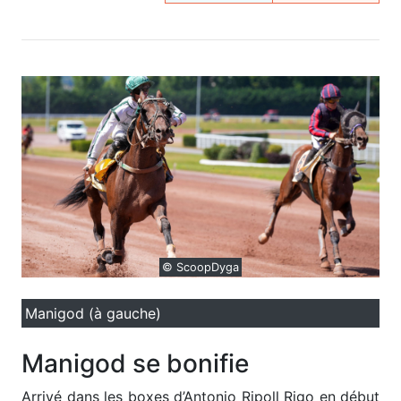
© ScoopDyga
Manigod (à gauche)
Manigod se bonifie
A
rrivé dans les boxes d’Antonio Ripoll Rigo en début