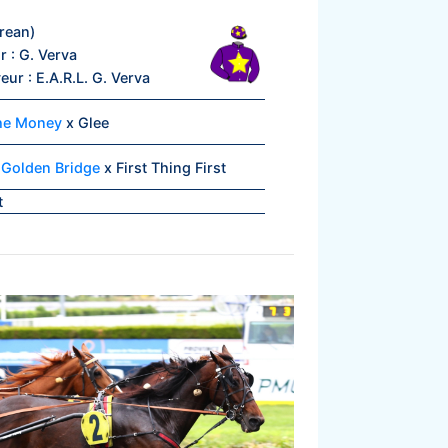
orean)
r : G. Verva
eur : E.A.R.L. G. Verva
he Money
x Glee
1
Golden Bridge
x First Thing First
t