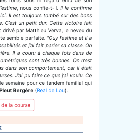
des forts sous le regard ému de son
’estime
, nous confie-t-il.
Il le confirme
ici. Il est toujours tombé sur des bons
 C’est un petit dur. Cette victoire fait
 drivé par Matthieu Verva, le neveu du
nte semble parfaite.
"Guy l’estime et il a
abilités et j’ai fait parler sa classe. On
ière. Il a couru à chaque fois dans de
nométriques sont très bonnes. On n’est
ns dans son comportement, car il était
ses. J’ai pu faire ce que j’ai voulu. Ce
le semaine pour ce tandem familial qui
l Pleut Bergère
(
Real de Lou
).
 de la course
€
"