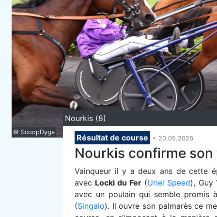
Nourkis (8)
© ScoopDyga
Résultat de course
-
20.05.2026
Nourkis confirme son 
V
ainqueur il y a deux ans de cette 
avec
Locki du Fer
(
Uriel Speed
), Guy
avec un poulain qui semble promis 
(
Singalo
). Il ouvre son palmarès ce me