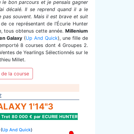
 le bon parcours et je pensais gagner
ai décalé. Il se reprend quand il a le
e pas souvent. Mais il est brave et suit
 de ce représentant de l’Écurie Hunter
re, tous obtenus cette année.
Millenium
en Galaxy
(
Up And Quick
), une fille de
 remporté 8 courses dont 4 Groupes 2.
entes de Yearlings Sélectionnés sur le
hieu Millet.
 de la course
€
LAXY 1'14"3
a Trot 80 000 € par ECURIE HUNTER
(
Up And Quick
)