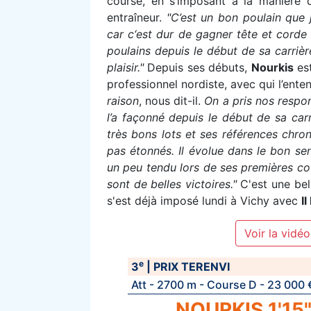
course, en s’imposant à la manière 
entraîneur.
"C’est un bon poulain que j
car c‘est dur de gagner tête et corde 
poulains depuis le début de sa carrière.
plaisir."
Depuis ses débuts,
Nourkis
est
professionnel nordiste, avec qui l’ente
raison
, nous dit-il.
On a pris nos respons
l’a façonné depuis le début de sa carr
très bons lots et ses références chro
pas étonnés. Il évolue dans le bon se
un peu tendu lors de ses premières cour
sont de belles victoires."
C'est une bel
s'est déjà imposé lundi à Vichy avec
I
Voir la vidéo
e
3
| PRIX TERENVI
Att - 2700 m - Course D - 23 000 
NOURKIS 1'15