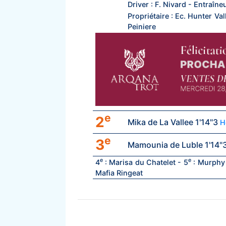
Driver : F. Nivard - Entraîne
Propriétaire : Ec. Hunter Val
Peiniere
e
2
Mika de La Vallee 1'14"3
H
e
3
Mamounia de Luble 1'14"
e
e
4
: Marisa du Chatelet - 5
: Murphy 
Mafia Ringeat