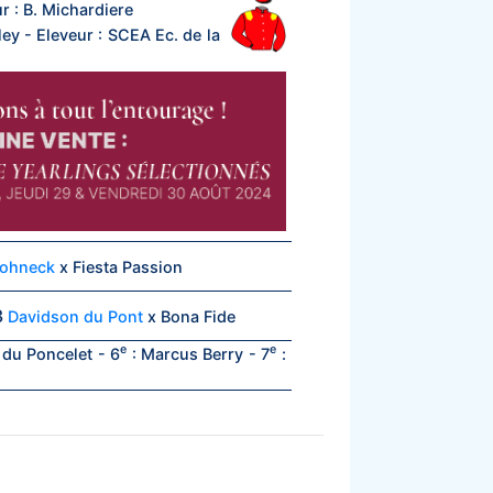
ur : B. Michardiere
ley - Eleveur : SCEA Ec. de la
ohneck
x Fiesta Passion
3
Davidson du Pont
x Bona Fide
e
e
du Poncelet - 6
: Marcus Berry - 7
: