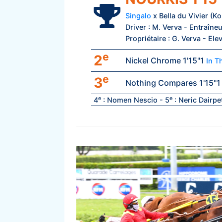
Singalo
x Bella du Vivier (K
Driver : M. Verva - Entraîneu
Propriétaire : G. Verva - Elev
e
2
Nickel Chrome 1'15"1
In T
e
3
Nothing Compares 1'15"
e
e
4
: Nomen Nescio - 5
: Neric Dairpe