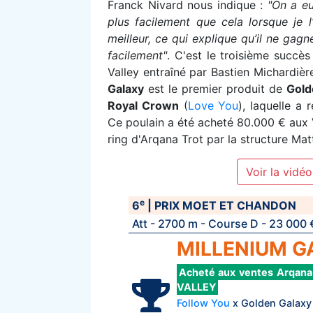
Franck Nivard nous indique :
"On a eu
plus facilement que cela lorsque je l’
meilleur, ce qui explique qu’il ne gagn
facilement"
. C'est le troisième succès
Valley entraîné par Bastien Michardiè
Galaxy
est le premier produit de
Gold
Royal Crown
(
Love You
), laquelle a
Ce poulain a été acheté 80.000 € aux V
ring d'Arqana Trot par la structure Matt
Voir la vidéo
e
6
| PRIX MOET ET CHANDON
Att - 2700 m - Course D - 23 000 
MILLENIUM GA
Acheté aux ventes Arqan
VALLEY
Follow You
x Golden Galaxy 