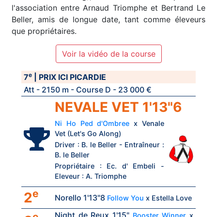
l'association entre Arnaud Triomphe et Bertrand Le
Beller, amis de longue date, tant comme éleveurs
que propriétaires.
Voir la vidéo de la course
e
7
| PRIX ICI PICARDIE
Att - 2150 m - Course D - 23 000 €
NEVALE VET 1'13"6
Ni Ho Ped d'Ombree
x Venale
Vet (Let's Go Along)
Driver : B. le Beller - Entraîneur :
B. le Beller
Propriétaire : Ec. d' Embeli -
Eleveur : A. Triomphe
e
2
Norello 1'13"8
Follow You
x Estella Love
Night de Reux 1'15"
e
Booster Winner
x