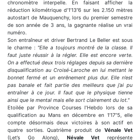
chronomètre interpelle. En faisant afficher la
réduction kilométrique d'1’13’’6 sur les 2.150 mètres
autostart de Mauquenchy, lors du premier semestre
de son année de 3 ans, la gagnante réalise un vrai
numéro.
Son entraîneur et driver Bertrand Le Beller est sous
le charme :
"Elle a toujours montré de la classe. Il
faut juste réussir à la régler. Elle est encore verte.
On a effectué deux trois réglages depuis sa dernière
disqualification au Croisé-Laroche en lui mettant le
bonnet fermé et un enrênement plus dur. Elle n’est
pas banale et fait partie des meilleurs que j’ai pu
entraîner à ce jour. Il faut que le physique tienne
ainsi que le mental mais elle sort clairement du lot."
Etoilée par Province Courses l'Hebdo lors de sa
qualification au Mans en décembre en 1’17’’5, elle
compte désormais deux victoires à son actif en
quatre sorties. Quatrième produit de
Vénale Vet
(Let’s Go Along),
Névale Vet
représente