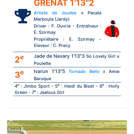
GRENAT 1'13"2
Artiste de Joudes
x Pacata
Marboula (Jardy)
Driver : F. Ouvrie - Entraîneur :
E. Szirmay
Propriétaire : E. Szirmay -
Eleveur : C. Precy
Jade de Navary 1'13"3
e
So Lovely Girl x
2
Poulette
Ivarun 1'13"5
e
Tornado Bello
x Amie
3
Baroque
e
e
e
4
: Jimbo Sport - 5
: Heidi du Biset - 6
: Holly
e
Green - 7
: Jealous Girl