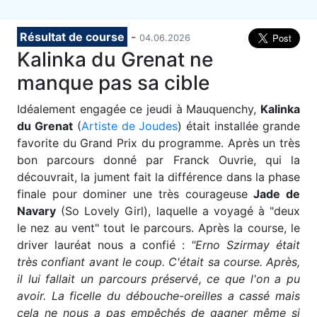
Résultat de course
-
04.06.2026
Kalinka du Grenat ne
manque pas sa cible
I
déalement engagée ce jeudi à Mauquenchy,
Kalinka
du Grenat
(
Artiste de Joudes
) était installée grande
favorite du Grand Prix du programme. Après un très
bon parcours donné par Franck Ouvrie, qui la
découvrait, la jument fait la différence dans la phase
finale pour dominer une très courageuse
Jade de
Navary
(So Lovely Girl), laquelle a voyagé à "deux
le nez au vent" tout le parcours. Après la course, le
driver lauréat nous a confié :
"Erno Szirmay était
très confiant avant le coup. C'était sa course. Après,
il lui fallait un parcours préservé, ce que l'on a pu
avoir. La ficelle du débouche-oreilles a cassé mais
cela ne nous a pas empêchés de gagner même si