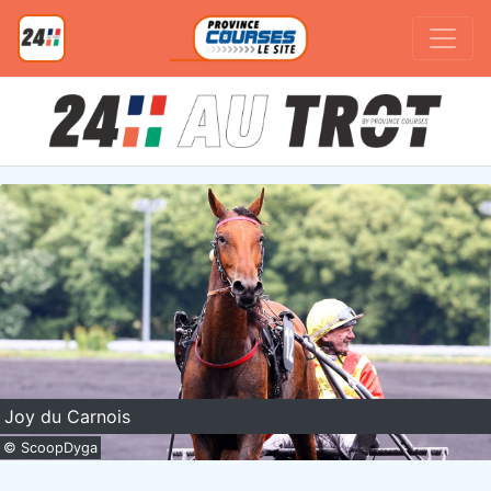
Joy du Carnois
© ScoopDyga