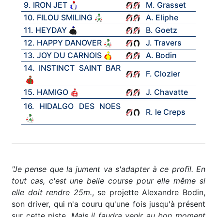
9. IRON JET
M. Grasset
10. FILOU SMILING
A. Eliphe
11. HEYDAY
B. Goetz
12. HAPPY DANOVER
J. Travers
13. JOY DU CARNOIS
A. Bodin
14. INSTINCT SAINT BAR
F. Clozier
15. HAMIGO
J. Chavatte
16. HIDALGO DES NOES
R. le Creps
"Je pense que la jument va s'adapter à ce profil. En
tout cas, c'est une belle course pour elle même si
elle doit rendre 25m.
, se projette Alexandre Bodin,
son driver, qui n'a couru qu'une fois jusqu'à présent
sur cette piste.
Mais il faudra venir au bon moment