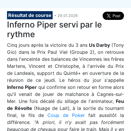
Résultat de course
-
29.01.2026
Inferno Piper servi par le
rythme
C
inq jours après la victoire du 3 ans
Us Darby
(Tony
Gio) dans le Prix Paul Viel (Groupe 2), on retrouve
dans l'enceinte des balances de Vincennes les frères
Martens, Vincent et Christophe, à l'arrivée du Prix
de Landeais, support du Quinté+ en ouverture de la
réunion de ce jeudi. Le héros du jour s'appelle
Inferno Piper
qui confirme son retour en forme alors
qu'il venait de jouer de malchance à Cagnes-sur-
Mer. Une fois décalé du sillage de l'animateur,
Feu
de Révolte
(Nuage de Lait), à la sortie du tournant
final, le fils de
Coup de Poker
fait aussitôt la
différence.
"A priori, il n'y avait pas forcément
beaucoup de chevaux pour faire le train. Mais il y en