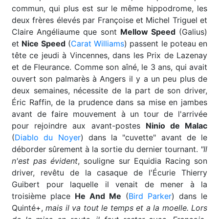
commun, qui plus est sur le même hippodrome, les
deux frères élevés par Françoise et Michel Triguel et
Claire Angéliaume que sont
Mellow Speed
(Galius)
et
Nice Speed
(
Carat Williams
) passent le poteau en
tête ce jeudi à Vincennes, dans les Prix de Lazenay
et de Fleurance. Comme son aîné, le 3 ans, qui avait
ouvert son palmarès à Angers il y a un peu plus de
deux semaines, nécessite de la part de son driver,
Éric Raffin, de la prudence dans sa mise en jambes
avant de faire mouvement à un tour de l'arrivée
pour rejoindre aux avant-postes
Ninio de Malac
(
Diablo du Noyer
) dans la "cuvette" avant de le
déborder sûrement à la sortie du dernier tournant.
"Il
n'est pas évident
, souligne sur Equidia Racing son
driver, revêtu de la casaque de l'Écurie Thierry
Guibert pour laquelle il venait de mener à la
troisième place
He And Me
(
Bird Parker
) dans le
Quinté+,
mais il va tout le temps et a la moelle. Lors