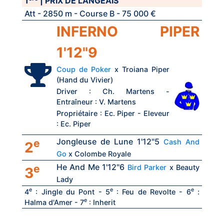
1
| PRIX DE LANGEAIS
Att - 2850 m - Course B - 75 000 €
INFERNO PIPER
1'12"9
Coup de Poker
x Troiana Piper
(Hand du Vivier)
Driver : Ch. Martens -
Entraîneur : V. Martens
Propriétaire : Ec. Piper - Eleveur
: Ec. Piper
Jongleuse de Lune 1'12"5
e
Cash And
2
Go
x Colombe Royale
He And Me 1'12"6
e
Bird Parker
x Beauty
3
Lady
e
e
e
4
: Jingle du Pont - 5
: Feu de Revolte - 6
:
e
Halma d'Amer - 7
: Inherit