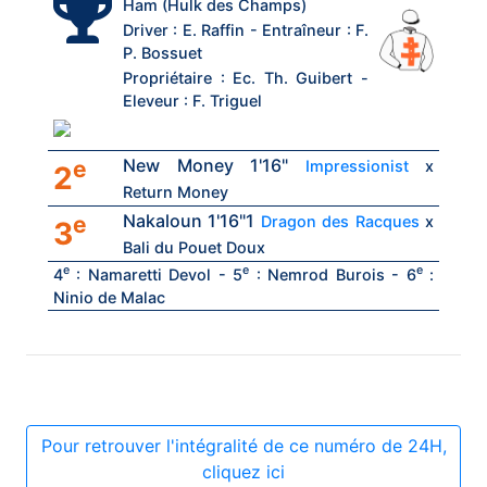
Ham (Hulk des Champs)
Driver : E. Raffin - Entraîneur : F.
P. Bossuet
Propriétaire : Ec. Th. Guibert -
Eleveur : F. Triguel
New Money 1'16"
e
Impressionist
x
2
Return Money
Nakaloun 1'16"1
e
Dragon des Racques
x
3
Bali du Pouet Doux
e
e
e
4
: Namaretti Devol - 5
: Nemrod Burois - 6
:
Ninio de Malac
Pour retrouver l'intégralité de ce numéro de 24H,
cliquez ici