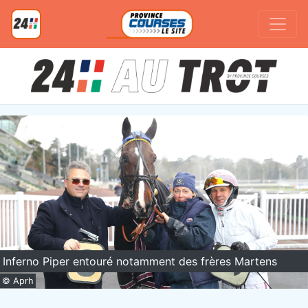
Inferno Piper entouré notamment des frères Martens
© Aprh