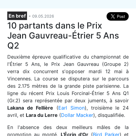
En bref
-
09.05.2026
10 partants dans le Prix
Jean Gauvreau-Étrier 5 Ans
Q2
D
euxième épreuve qualificative du championnat de
l'Étrier 5 Ans, le Prix Jean Gauvreau (Groupe 2)
verra dix concurrent s'opposer mardi 12 mai à
Vincennes. La course se disputera sur le parcours
des 2.175 mètres de la grande piste parisienne. La
ligne du récent Prix Louis Forcinal-Étrier 5 Ans Q1
(Gr.2) sera représentée par deux juments, à savoir
Lakana de Fellière
(
Earl Simon
), troisième le 24
avril, et
Lara du Lerre
(
Dollar Macker
), disqualifiée.
En l'absence des deux meilleurs mâles de la
promotion au monté,
L'Écrin d'Or
(
Bird Parker
) et