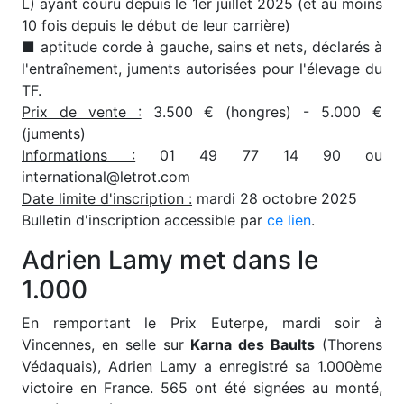
L) ayant couru depuis le 1er juillet 2025 (et au moins
10 fois depuis le début de leur carrière)
■ aptitude corde à gauche, sains et nets, déclarés à
l'entraînement, juments autorisées pour l'élevage du
TF.
Prix de vente :
3.500 € (hongres) - 5.000 €
(juments)
Informations :
01 49 77 14 90 ou
international@letrot.com
Date limite d'inscription :
mardi 28 octobre 2025
Bulletin d'inscription accessible par
ce lien
.
Adrien Lamy met dans le
1.000
E
n remportant le Prix Euterpe, mardi soir à
Vincennes, en selle sur
Karna des Baults
(Thorens
Védaquais),
Adrien Lamy
a enregistré sa 1.000ème
victoire en France. 565 ont été signées au monté,