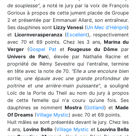
de souplesse"
, a noté le jury par la voix de François
Gorioux à propos de cette jument placée de Groupe
2 et présentée par Emmanuel Allard, son entraîneur.
Ses dauphines sont
Lizzy Venesi
(
Un Mec d'Héripré
)
et
Licornverasperanza
(
Excellent
), respectivement
avec 70 et 69 points. Chez les 3 ans,
Marina du
Verger
(
Gospel Pat
et
Fougeuse du Dôme
par
Univers de Pan
), élevée par Nathalie Racine et
propriété de Rémy Sevestre qui l'entraîne, termine
en tête avec la note de 70.
"Elle a une encolure bien
sortie, une épaule avec une grande profondeur de
poitrine et une arrière-main puissante"
, a souligné
Loïc de la Porte du Theil au nom du jury à propos
de cette femelle qui n'a couru qu'une fois. Ses
dauphines se nomment
Mostra
(
Gotland
) et
Made
Of Dreams
(
Village Mystic
) avec 70 et 69 points.
Huit mâles se sont présentés devant le jury. Chez les
4 ans,
Lovino Bello
(
Village Mystic
et
Louvina Bella