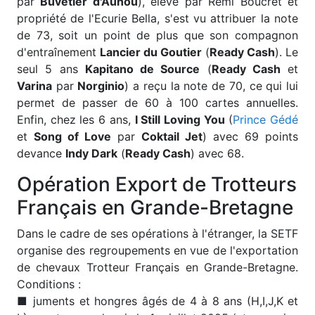
par
Buvetier d'Aunou
), élevé par Rémi Boucret et
propriété de l'Ecurie Bella, s'est vu attribuer la note
de 73, soit un point de plus que son compagnon
d'entraînement
Lancier du Goutier
(
Ready Cash
). Le
seul 5 ans
Kapitano de Source
(
Ready Cash
et
Varina
par
Norginio
) a reçu la note de 70, ce qui lui
permet de passer de 60 à 100 cartes annuelles.
Enfin, chez les 6 ans,
I Still Loving You
(
Prince Gédé
et
Song of Love
par
Coktail Jet
) avec 69 points
devance
Indy Dark
(
Ready Cash
) avec 68.
Opération Export de Trotteurs
Français en Grande-Bretagne
D
ans le cadre de ses opérations à l'étranger, la SETF
organise des regroupements en vue de l'exportation
de chevaux Trotteur Français en Grande-Bretagne.
Conditions :
■ juments et hongres âgés de 4 à 8 ans (H,I,J,K et