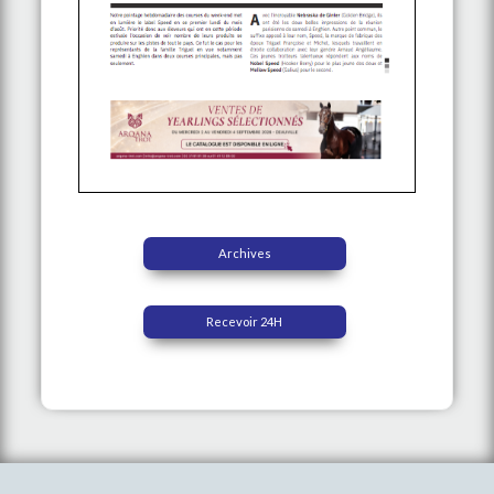
Archives
Recevoir 24H