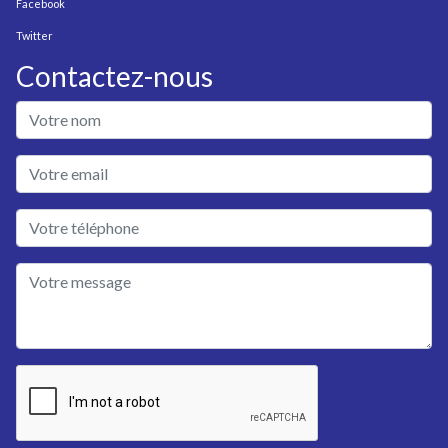
Facebook
EXPRESS JET
5 partants
UN AMOUR D'HAUFOR
5 partants
Twitter
GOSPEL PAT
5 partants
Contactez-nous
OISEAU DE FEUX
5 partants
FALCAO DE LAURMA
5 partants
CANADIEN D'AM
5 partants
VIKING DE VAL
5 partants
DREAMER DELO
5 partants
DIABLO DU NOYER
4 partants
TIEGO D'ETANG
4 partants
GANYMEDE
4 partants
TORNADO BELLO
4 partants
AMIRAL SACHA
4 partants
GOGO
4 partants
FOLLOW YOU
4 partants
PASSWORD
4 partants
VIVALDO BELLO
4 partants
FADO DU CHENE
4 partants
GO ON BOY
4 partants
EYE OF THE STORM
4 partants
ESPOIR PRESTANCE
4 partants