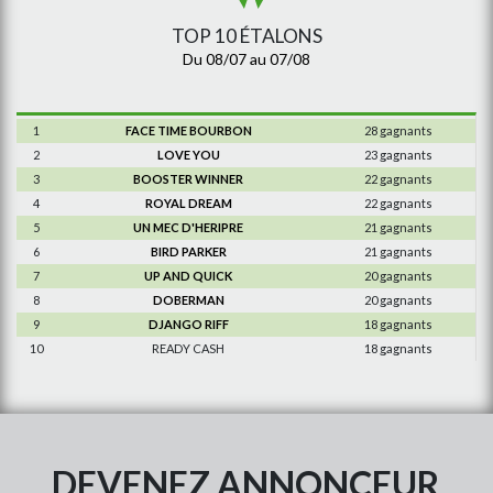
MONTIGNAC-
LOLA DE VILLARD
CRISTAL MONEY
(VIGOVE)
06.08
9 partants
TOP 10 ÉTALONS
CHARENTE
GOETMALS WOOD
9 partants
MONTIGNAC-
Du 08/07 au 07/08
NEXT SUPREME
(FABULOUS WOOD)
06.08
SCIPION DU GOUTIER
9 partants
CHARENTE
TAG WOOD
8 partants
MONTIGNAC-
NOVA DU BOURG
(DJANGO RIFF)
06.08
CHARENTE
DIJON
8 partants
1
FACE TIME BOURBON
28 gagnants
JOKER DU DOLLAR
(BILIBILI)
06.08
PORNICHET
CLIF DU POMMEREUX
8 partants
2
LOVE YOU
23 gagnants
INSERT BOY
(VILLAGE MYSTIC)
06.08
PORNICHET
GU D'HERIPRE
8 partants
3
BOOSTER WINNER
22 gagnants
GOLDEN BRIDGE
8 partants
LIBERTY ISLAND
(LAETENTER DIEM)
06.08
PORNICHET
4
ROYAL DREAM
22 gagnants
UN MEC D'HERIPRE
7 partants
L'AS RUSH
(PAGALOR)
06.08
PORNICHET
5
UN MEC D'HERIPRE
21 gagnants
RODRIGO JET
7 partants
LEU DES BOIS
(DREAMER DELO)
06.08
PORNICHET
6
BIRD PARKER
21 gagnants
BOLERO LOVE
7 partants
JOYAU D'EVER
(QUAKER JET)
06.08
PORNICHET
7
UP AND QUICK
20 gagnants
ERIDAN
7 partants
KAROLUS FAIR
(SAXO DE VANDEL)
06.08
PORNICHET
8
DOBERMAN
20 gagnants
ALDO DES CHAMPS
7 partants
9
DJANGO RIFF
18 gagnants
JUST A COUET
(VIGOVE)
06.08
PORNICHET
OURAGAN DE CELLAND
7 partants
10
READY CASH
18 gagnants
ETONNANT
7 partants
DRAGON DES RACQUES
7 partants
CARAT WILLIAMS
7 partants
DESIR CASTELETS
7 partants
EARL SIMON
7 partants
DEVENEZ ANNONCEUR
UHLAN DU VAL
6 partants