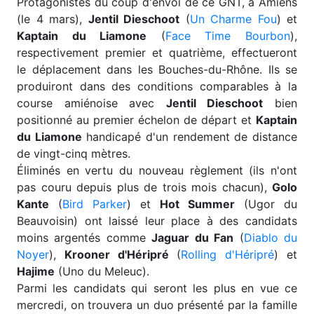
Protagonistes du coup d'envoi de ce GNT, à Amiens
(le 4 mars),
Jentil Dieschoot
(
Un Charme Fou
) et
Kaptain du Liamone
(
Face Time Bourbon
),
respectivement premier et quatrième, effectueront
le déplacement dans les Bouches-du-Rhône. Ils se
produiront dans des conditions comparables à la
course amiénoise avec
Jentil Dieschoot
bien
positionné au premier échelon de départ et
Kaptain
du Liamone
handicapé d'un rendement de distance
de vingt-cinq mètres.
Éliminés en vertu du nouveau règlement (ils n'ont
pas couru depuis plus de trois mois chacun),
Golo
Kante
(
Bird Parker
) et
Hot Summer
(Ugor du
Beauvoisin) ont laissé leur place à des candidats
moins argentés comme
Jaguar du Fan
(
Diablo du
Noyer
),
Krooner d'Héripré
(
Rolling d'Héripré
) et
Hajime
(Uno du Meleuc).
Parmi les candidats qui seront les plus en vue ce
mercredi, on trouvera un duo présenté par la famille