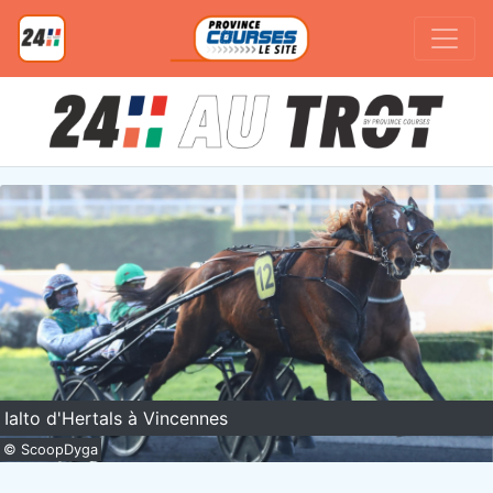
Ialto d'Hertals à Vincennes
© ScoopDyga