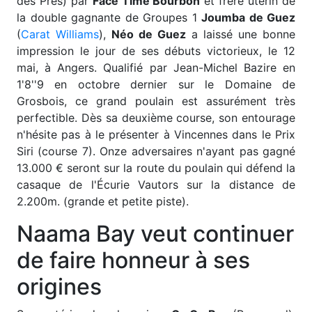
des Prés) par
Face Time Bourbon
et frère utérin de
la double gagnante de Groupes 1
Joumba de Guez
(
Carat Williams
),
Néo de Guez
a laissé une bonne
impression le jour de ses débuts victorieux, le 12
mai, à Angers. Qualifié par Jean-Michel Bazire en
1'8''9 en octobre dernier sur le Domaine de
Grosbois, ce grand poulain est assurément très
perfectible. Dès sa deuxième course, son entourage
n'hésite pas à le présenter à Vincennes dans le Prix
Siri (course 7). Onze adversaires n'ayant pas gagné
13.000 € seront sur la route du poulain qui défend la
casaque de l'Écurie Vautors sur la distance de
2.200m. (grande et petite piste).
Naama Bay veut continuer
de faire honneur à ses
origines