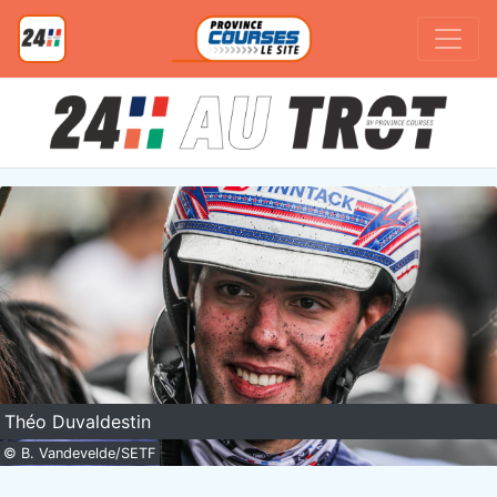
Théo Duvaldestin
© B. Vandevelde/SETF