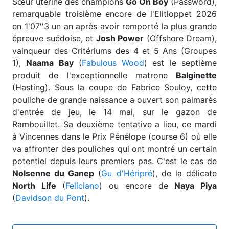
Sœur utérine des champions
Go On Boy
(Password),
remarquable troisième encore de l'Elitloppet 2026
en 1'07''3 un an après avoir remporté la plus grande
épreuve suédoise, et
Josh Power
(Offshore Dream),
vainqueur des Critériums des 4 et 5 Ans (Groupes
1),
Naama Bay
(
Fabulous Wood
) est le septième
produit de l'exceptionnelle matrone
Balginette
(Hasting). Sous la coupe de Fabrice Souloy, cette
pouliche de grande naissance a ouvert son palmarès
d'entrée de jeu, le 14 mai, sur le gazon de
Rambouillet. Sa deuxième tentative a lieu, ce mardi
à Vincennes dans le Prix Pénélope (course 6) où elle
va affronter des pouliches qui ont montré un certain
potentiel depuis leurs premiers pas. C'est le cas de
Nolsenne du Ganep
(
Gu d'Héripré
), de la délicate
North Life
(
Feliciano
) ou encore de
Naya Piya
(
Davidson du Pont
).