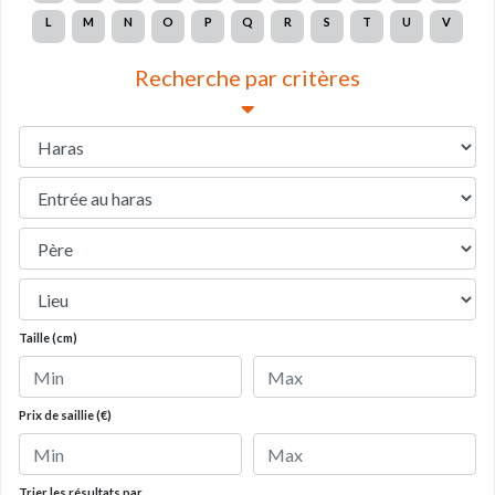
L
M
N
O
P
Q
R
S
T
U
V
Recherche par critères
Taille (cm)
Prix de saillie (€)
Trier les résultats par