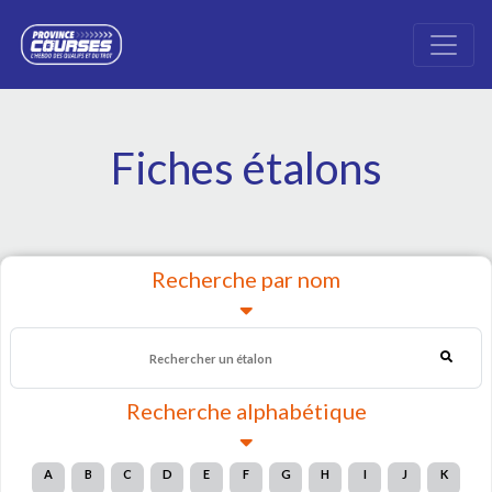
Fiches étalons
Recherche par nom
Recherche alphabétique
A
B
C
D
E
F
G
H
I
J
K