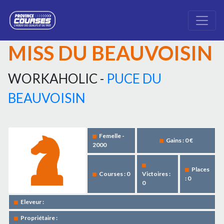
MISS DU BEAUVOISIN
WORKAHOLIC -
PUCE DU
BEAUVOISIN
Femelle -
Gains : 0 €
2000
Places
Courses : 0
Victoires :
: 0
0
Eleveur :
Propriétaire :