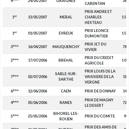
4
24/05/2007
GRAIGNES
360
CARENTAN
PRIX ANDRE ET
er
1
13/05/2007
MERAL
CHARLES
1 50
HESTEAU
PRIX LEONCE
er
1
01/05/2007
EVREUX
1 50
DUMONTIER
PRIX JET DU
ème
3
16/04/2007
MAUQUENCHY
780
VIVIER
PRIX DU CREDIT
ème
2
17/07/2006
BREHAL
1 00
AGRICOLE
PRIX LOUIS DE LA
SABLE-SUR-
ème
7
02/07/2006
VAISSIERE DE LA
150
SARTHE
VERGNE
ème
6
12/06/2006
CAEN
PRIX DE DONNAY
140
PRIX DE MAGNY
ème
4
05/06/2006
RANES
720
LE DESERT
BIHOREL-LES-
ème
5
25/05/2006
PRIX DU COMITE
90
ROUEN
PRIX DES AMIS DE
ème