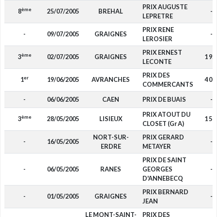
PRIX AUGUSTE
ème
8
25/07/2005
BREHAL
-
LEPRETRE
PRIX RENE
-
09/07/2005
GRAIGNES
-
LEROSIER
PRIX ERNEST
ème
3
02/07/2005
GRAIGNES
1 95
LECONTE
PRIX DES
er
1
19/06/2005
AVRANCHES
4 00
COMMERCANTS
-
06/06/2005
CAEN
PRIX DE BUAIS
-
PRIX ATOUT DU
ème
3
28/05/2005
LISIEUX
1 56
CLOSET (Gr A)
NORT-SUR-
PRIX GERARD
-
16/05/2005
-
ERDRE
METAYER
PRIX DE SAINT
-
06/05/2005
RANES
GEORGES
-
D'ANNEBECQ
PRIX BERNARD
-
01/05/2005
GRAIGNES
-
JEAN
LE MONT-SAINT-
PRIX DES