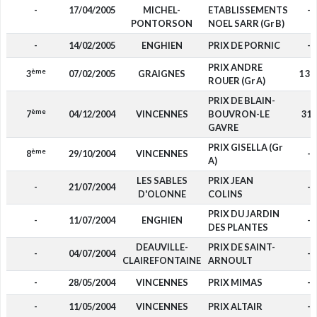
-
17/04/2005
MICHEL-
ETABLISSEMENTS
-
PONTORSON
NOEL SARR (Gr B)
-
14/02/2005
ENGHIEN
PRIX DE PORNIC
-
PRIX ANDRE
ème
3
07/02/2005
GRAIGNES
1 30
ROUER (Gr A)
PRIX DE BLAIN-
ème
7
04/12/2004
VINCENNES
BOUVRON-LE
310
GAVRE
PRIX GISELLA (Gr
ème
8
29/10/2004
VINCENNES
-
A)
LES SABLES
PRIX JEAN
-
21/07/2004
-
D'OLONNE
COLINS
PRIX DU JARDIN
-
11/07/2004
ENGHIEN
-
DES PLANTES
DEAUVILLE-
PRIX DE SAINT-
-
04/07/2004
-
CLAIREFONTAINE
ARNOULT
-
28/05/2004
VINCENNES
PRIX MIMAS
-
-
11/05/2004
VINCENNES
PRIX ALTAIR
-