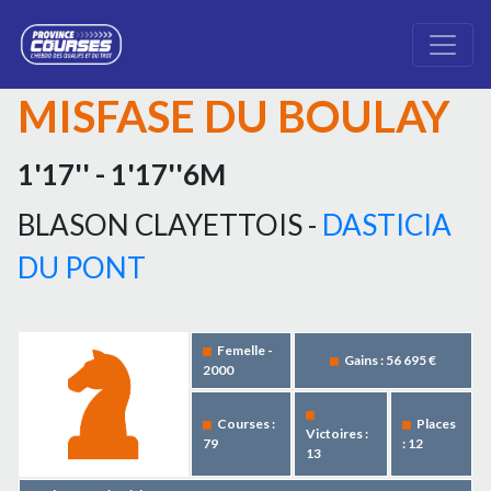
MISFASE DU BOULAY
1'17'' - 1'17''6M
BLASON CLAYETTOIS -
DASTICIA
DU PONT
Femelle -
Gains : 56 695 €
2000
Courses :
Places
Victoires :
79
: 12
13