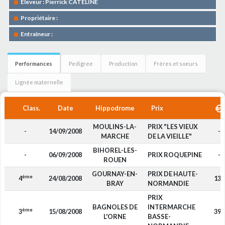
Eleveur : Pierrick CATELINE
Propriétaire :
Entraîneur :
Performances
Pedigree
Production
Frères et soeurs
Lignée maternelle
Class.
Date
Hippodrome
Prix
MOULINS-LA-
PRIX "LES VIEUX
-
14/09/2008
-
MARCHE
DE LA VIEILLE"
BIHOREL-LES-
-
06/09/2008
PRIX ROQUEPINE
-
ROUEN
GOURNAY-EN-
PRIX DE HAUTE-
ème
4
24/08/2008
135
BRAY
NORMANDIE
PRIX
BAGNOLES DE
INTERMARCHE
ème
3
15/08/2008
390
L'ORNE
BASSE-