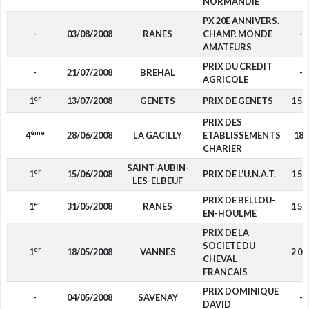
NORMANDIE
PX 20E ANNIVERS.
-
03/08/2008
RANES
CHAMP. MONDE
-
AMATEURS
PRIX DU CREDIT
-
21/07/2008
BREHAL
-
AGRICOLE
er
1
13/07/2008
GENETS
PRIX DE GENETS
1 50
PRIX DES
ème
4
28/06/2008
LA GACILLY
ETABLISSEMENTS
180
CHARIER
SAINT-AUBIN-
er
1
15/06/2008
PRIX DE L'U.N.A.T.
1 50
LES-ELBEUF
PRIX DE BELLOU-
er
1
31/05/2008
RANES
1 50
EN-HOULME
PRIX DE LA
SOCIETE DU
er
1
18/05/2008
VANNES
2 00
CHEVAL
FRANCAIS
PRIX DOMINIQUE
-
04/05/2008
SAVENAY
-
DAVID