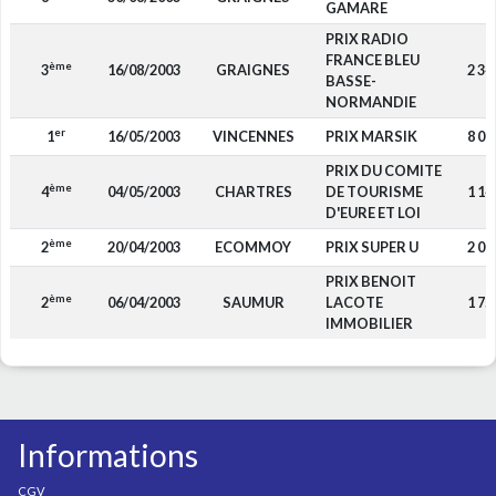
GAMARE
PRIX RADIO
FRANCE BLEU
ème
3
16/08/2003
GRAIGNES
2 34
BASSE-
NORMANDIE
er
1
16/05/2003
VINCENNES
PRIX MARSIK
8 00
PRIX DU COMITE
ème
4
04/05/2003
CHARTRES
DE TOURISME
1 14
D'EURE ET LOI
ème
2
20/04/2003
ECOMMOY
PRIX SUPER U
2 00
PRIX BENOIT
ème
2
06/04/2003
SAUMUR
LACOTE
1 75
IMMOBILIER
Informations
CGV