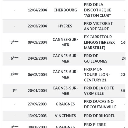
PRIX DE LA
-
12/04/2004
CHERBOURG
DISCOTHEQUE
-
"ASTON CLUB"
PRIX VICTOR ET
-
22/03/2004
HYERES
-
ANDRE FAURE
PX CARREFOUR
CAGNES-SUR-
ème
3
09/03/2004
LINGOSTIERE (EX
1 69
MER
MARSEILLE)
CAGNES-SUR-
PRIX DE
ème
6
24/02/2004
240
MER
GUILLAUMES
PRIX MON
CAGNES-SUR-
ème
3
06/02/2004
TOURBILLON -
2 34
MER
CENTURY 21
CAGNES-SUR-
PRIX DE LA COTE
er
1
20/01/2004
5 50
MER
VERMEILLE
PRIX DU CASINO
-
27/09/2003
GRAIGNES
-
DE COUTAINVILLE
-
13/09/2003
VINCENNES
PRIX DE BIHOREL
-
PRIX PIERRE
ème
8
30/08/2003
GRAIGNES
-