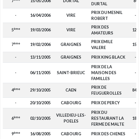
7
15/05/2006
DURTAL
80
DURTAL
PRIX DU MESNIL
-
16/04/2006
VIRE
-
ROBERT
PRIX DES
ème
5
19/03/2006
VIRE
120
AMATEURS
PRIX EMILE
ème
7
19/02/2006
GRAIGNES
150
VALERE
-
13/11/2005
GRAIGNES
PRIX KING BLACK
-
PRIX DE LA
-
06/11/2005
SAINT-BRIEUC
MAISON DES
-
FAMILLES
PRIX DE
ème
4
29/10/2005
CAEN
840
FEUGUEROLLES
-
20/10/2005
CABOURG
PRIX DE PERCY
-
PRIX DU
VILLEDIEU-LES-
ème
6
02/10/2005
RESTAURANT LA
180
POELES
FERME DE MALTE
ème
9
16/08/2005
CABOURG
PRIX DES CHENES
-