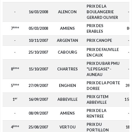
PRIX DE LA
-
16/03/2008
ALENCON
BOULANGERIE
-
GERARD OLIVIER
PRIX DES
ème
7
05/03/2008
AMIENS
80
ERABLES
-
10/11/2007
ARGENTAN
PRIX CANOPE
-
PRIX DE FAUVILLE
-
25/10/2007
CABOURG
-
EN CAUX
PRIX DU BAR PMU
ème
8
15/10/2007
CHARTRES
"LE PEGASE" -
-
AUNEAU
PRIX DE LA PORTE
ème
5
27/09/2007
ENGHIEN
390
DOREE
PRIX GITEM
er
1
16/09/2007
ABBEVILLE
1 50
ABBEVILLE
PRIX DE LA
-
08/09/2007
AMIENS
-
RENTREE
PRIX DU
ème
4
25/08/2007
VERTOU
180
PORTILLON