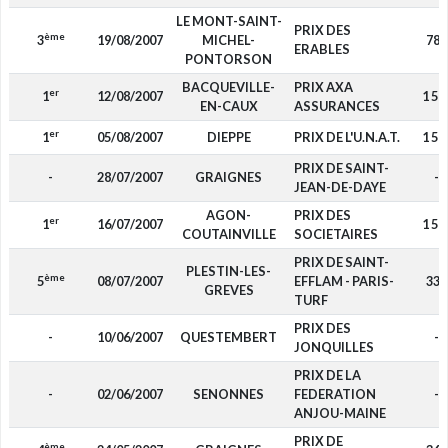
LE MONT-SAINT-
PRIX DES
ème
3
19/08/2007
MICHEL-
780
ERABLES
PONTORSON
BACQUEVILLE-
PRIX AXA
er
1
12/08/2007
1 50
EN-CAUX
ASSURANCES
er
1
05/08/2007
DIEPPE
PRIX DE L'U.N.A.T.
1 50
PRIX DE SAINT-
-
28/07/2007
GRAIGNES
-
JEAN-DE-DAYE
AGON-
PRIX DES
er
1
16/07/2007
1 50
COUTAINVILLE
SOCIETAIRES
PRIX DE SAINT-
PLESTIN-LES-
ème
5
08/07/2007
EFFLAM - PARIS-
330
GREVES
TURF
PRIX DES
-
10/06/2007
QUESTEMBERT
-
JONQUILLES
PRIX DE LA
-
02/06/2007
SENONNES
FEDERATION
-
ANJOU-MAINE
PRIX DE
ème