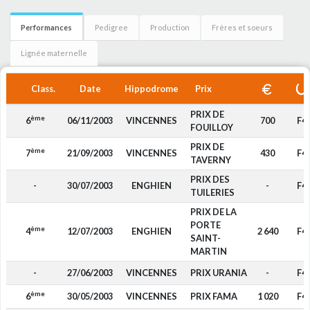
Performances
Pedigree
Production
Frères et soeurs
Lignée maternelle
Class.
Date
Hippodrome
Prix
PRIX DE
ème
6
06/11/2003
VINCENNES
700
F4
FOUILLOY
PRIX DE
ème
7
21/09/2003
VINCENNES
430
F4
TAVERNY
PRIX DES
-
30/07/2003
ENGHIEN
-
F4
TUILERIES
PRIX DE LA
PORTE
ème
4
12/07/2003
ENGHIEN
2 640
F4
SAINT-
MARTIN
-
27/06/2003
VINCENNES
PRIX URANIA
-
F4
ème
6
30/05/2003
VINCENNES
PRIX FAMA
1 020
F4