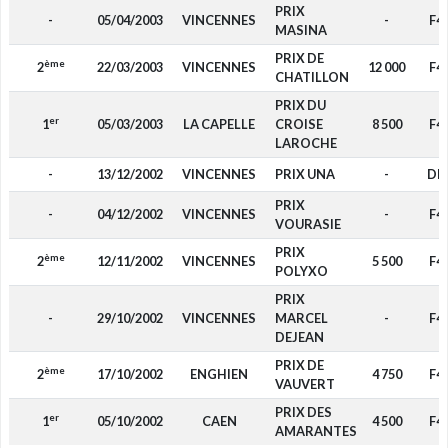
PRIX
-
05/04/2003
VINCENNES
-
F4
MASINA
PRIX DE
ème
2
22/03/2003
VINCENNES
12 000
F4
CHATILLON
PRIX DU
er
1
05/03/2003
LA CAPELLE
CROISE
8 500
F4
LAROCHE
-
13/12/2002
VINCENNES
PRIX UNA
-
DP
PRIX
-
04/12/2002
VINCENNES
-
F4
VOURASIE
PRIX
ème
2
12/11/2002
VINCENNES
5 500
F4
POLYXO
PRIX
-
29/10/2002
VINCENNES
MARCEL
-
F4
DEJEAN
PRIX DE
ème
2
17/10/2002
ENGHIEN
4 750
F4
VAUVERT
PRIX DES
er
1
05/10/2002
CAEN
4 500
F4
AMARANTES