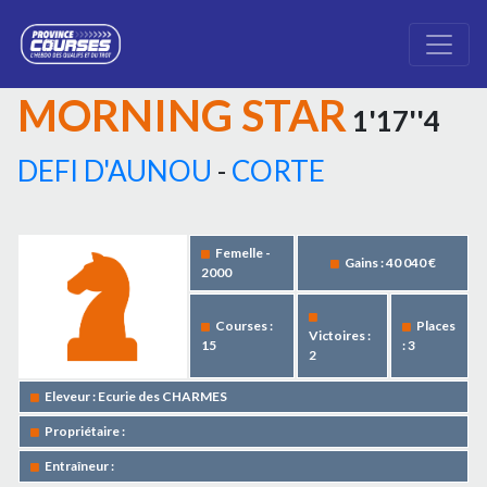
MORNING STAR
1'17''4
DEFI D'AUNOU
-
CORTE
Femelle -
Gains : 40 040 €
2000
Courses :
Places
Victoires :
15
: 3
2
Eleveur : Ecurie des CHARMES
Propriétaire :
Entraîneur :