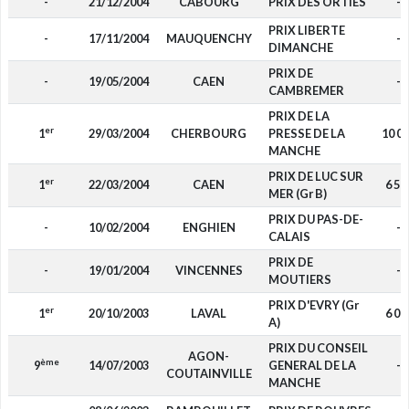
-
21/12/2004
CABOURG
PRIX DES ORTIES
-
PRIX LIBERTE
-
17/11/2004
MAUQUENCHY
-
DIMANCHE
PRIX DE
-
19/05/2004
CAEN
-
CAMBREMER
PRIX DE LA
er
1
29/03/2004
CHERBOURG
PRESSE DE LA
10 0
MANCHE
PRIX DE LUC SUR
er
1
22/03/2004
CAEN
6 50
MER (Gr B)
PRIX DU PAS-DE-
-
10/02/2004
ENGHIEN
-
CALAIS
PRIX DE
-
19/01/2004
VINCENNES
-
MOUTIERS
PRIX D'EVRY (Gr
er
1
20/10/2003
LAVAL
6 00
A)
PRIX DU CONSEIL
AGON-
ème
9
14/07/2003
GENERAL DE LA
-
COUTAINVILLE
MANCHE