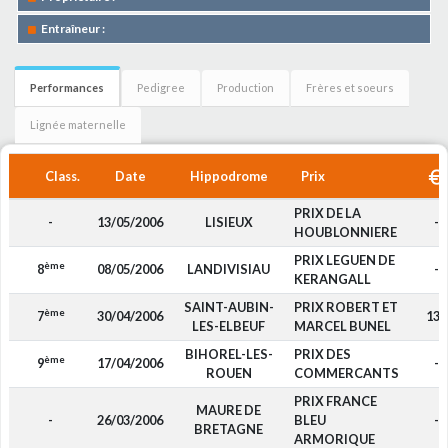
Entraîneur :
Performances
Pedigree
Production
Frères et soeurs
Lignée maternelle
Class.
Date
Hippodrome
Prix
PRIX DE LA
-
13/05/2006
LISIEUX
-
HOUBLONNIERE
PRIX LEGUEN DE
ème
8
08/05/2006
LANDIVISIAU
-
KERANGALL
SAINT-AUBIN-
PRIX ROBERT ET
ème
7
30/04/2006
130
LES-ELBEUF
MARCEL BUNEL
BIHOREL-LES-
PRIX DES
ème
9
17/04/2006
-
ROUEN
COMMERCANTS
PRIX FRANCE
MAURE DE
-
26/03/2006
BLEU
-
BRETAGNE
ARMORIQUE