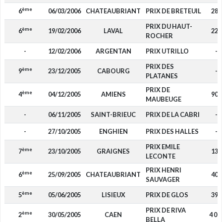
ème
6
06/03/2006
CHATEAUBRIANT
PRIX DE BRETEUIL
280
PRIX DU HAUT-
ème
6
19/02/2006
LAVAL
220
ROCHER
-
12/02/2006
ARGENTAN
PRIX UTRILLO
-
PRIX DES
ème
9
23/12/2005
CABOURG
-
PLATANES
PRIX DE
ème
4
04/12/2005
AMIENS
900
MAUBEUGE
-
06/11/2005
SAINT-BRIEUC
PRIX DE LA CABRI
-
-
27/10/2005
ENGHIEN
PRIX DES HALLES
-
PRIX EMILE
ème
7
23/10/2005
GRAIGNES
130
LECONTE
PRIX HENRI
ème
6
25/09/2005
CHATEAUBRIANT
400
SAUVAGER
ème
5
05/06/2005
LISIEUX
PRIX DE GLOS
390
PRIX DE RIVA
ème
2
30/05/2005
CAEN
4 00
BELLA