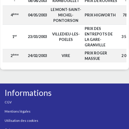
-
08/06/2003
RAMBOUILLET
PRIX DE ROUVRES
-
LE MONT-SAINT-
ème
4
04/05/2003
MICHEL-
PRIX HIGWORTH
780
PONTORSON
PRIX DES
VILLEDIEU-LES-
ENTREPOTS DE
er
1
23/03/2003
3 50
POELES
LA GARE-
GRANVILLE
PRIX ROGER
ème
2
24/02/2003
VIRE
2 00
MASSUE
Informations
CGV
Mentions légales
Utilisation des cookies