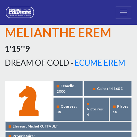
MELIANTHE EREM
1'15''9
DREAM OF GOLD -
ECUME EREM
Femelle -
Gains : 44 160 €
2000
Courses :
Places
Victoires :
38
: 4
4
Eleveur : Michel RUFFAULT
Propriétaire :