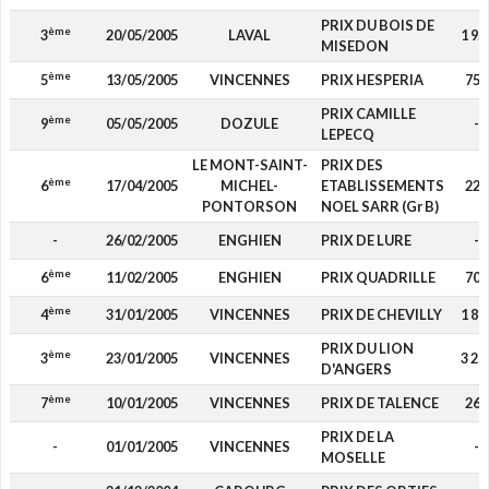
PRIX DU BOIS DE
ème
3
20/05/2005
LAVAL
1 95
MISEDON
ème
5
13/05/2005
VINCENNES
PRIX HESPERIA
750
PRIX CAMILLE
ème
9
05/05/2005
DOZULE
-
LEPECQ
LE MONT-SAINT-
PRIX DES
ème
6
17/04/2005
MICHEL-
ETABLISSEMENTS
220
PONTORSON
NOEL SARR (Gr B)
-
26/02/2005
ENGHIEN
PRIX DE LURE
-
ème
6
11/02/2005
ENGHIEN
PRIX QUADRILLE
700
ème
4
31/01/2005
VINCENNES
PRIX DE CHEVILLY
1 80
PRIX DU LION
ème
3
23/01/2005
VINCENNES
3 25
D'ANGERS
ème
7
10/01/2005
VINCENNES
PRIX DE TALENCE
260
PRIX DE LA
-
01/01/2005
VINCENNES
-
MOSELLE