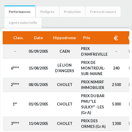
Performances
Pedigree
Production
Frères et soeurs
Lignée maternelle
Class.
Date
Hippodrome
Prix
PRIX
-
05/09/2005
CAEN
-
F
D'AMFREVILLE
PRIX DE
LE LION
ème
6
15/08/2005
MONTREUIL-
240
F
D'ANGERS
SUR-MAINE
PRIX NIMIRF
ème
2
08/05/2005
CHOLET
2 500
F
IMMOBILIER
PRIX DU BAR
PMU "LE
er
1
01/05/2005
CHOLET
5 000
F
SULKY" - LES
(Gr A)
PRIX DES
ème
3
11/04/2005
CHOLET
1 300
F
ORMES (Gr A)