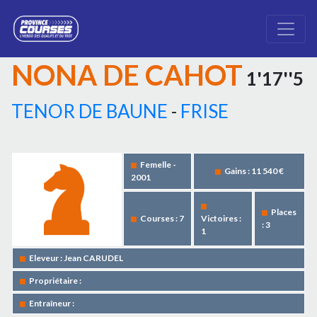
NONA DE CAHOT
1'17''5
TENOR DE BAUNE
-
FRISE
Femelle -
Gains : 11 540 €
2001
Places
Courses : 7
Victoires :
: 3
1
Eleveur : Jean CARUDEL
Propriétaire :
Entraîneur :