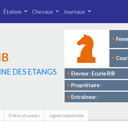
Étalons
Chevaux
Journaux
Femel
IB
Cours
INE DES ETANGS
Eleveur : Ecurie RIB
Propriétaire :
Entraîneur :
Frères et soeurs
Lignée maternelle