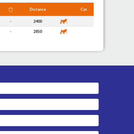
Distance
Cat
-
2400
-
2850