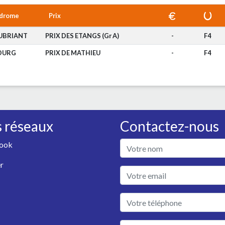
drome
Prix
UBRIANT
PRIX DES ETANGS (Gr A)
-
F4
OURG
PRIX DE MATHIEU
-
F4
 réseaux
Contactez-nous
ook
r