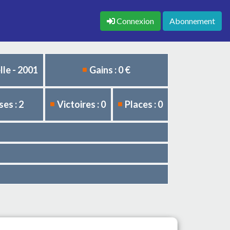
Connexion
Abonnement
le - 2001
Gains : 0 €
es : 2
Victoires : 0
Places : 0