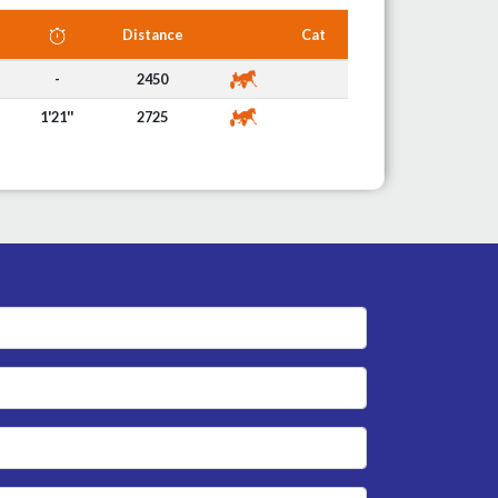
Distance
Cat
-
2450
1'21''
2725