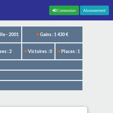
Connexion
Abonnement
le - 2001
Gains : 1 430 €
es : 2
Victoires : 0
Places : 1