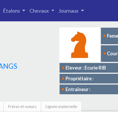
Étalons
Chevaux
Journaux
Femel
Cours
TANGS
Eleveur : Ecurie RIB
Propriétaire :
Entraîneur :
Frères et soeurs
Lignée maternelle