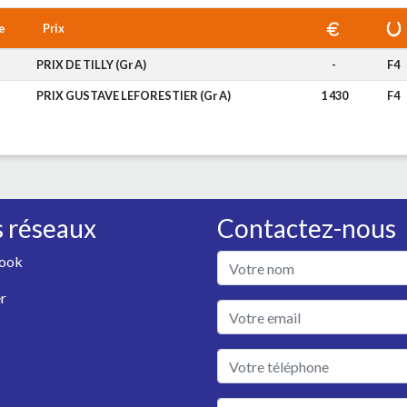
e
Prix
PRIX DE TILLY (Gr A)
-
F4
S
PRIX GUSTAVE LEFORESTIER (Gr A)
1 430
F4
 réseaux
Contactez-nous
ook
r