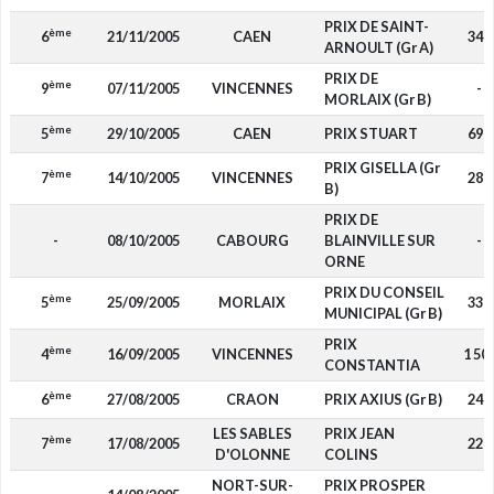
PRIX DE SAINT-
ème
6
21/11/2005
CAEN
340
ARNOULT (Gr A)
PRIX DE
ème
9
07/11/2005
VINCENNES
-
MORLAIX (Gr B)
ème
5
29/10/2005
CAEN
PRIX STUART
690
PRIX GISELLA (Gr
ème
7
14/10/2005
VINCENNES
280
B)
PRIX DE
-
08/10/2005
CABOURG
BLAINVILLE SUR
-
ORNE
PRIX DU CONSEIL
ème
5
25/09/2005
MORLAIX
330
MUNICIPAL (Gr B)
PRIX
ème
4
16/09/2005
VINCENNES
1 50
CONSTANTIA
ème
6
27/08/2005
CRAON
PRIX AXIUS (Gr B)
240
LES SABLES
PRIX JEAN
ème
7
17/08/2005
220
D'OLONNE
COLINS
NORT-SUR-
PRIX PROSPER