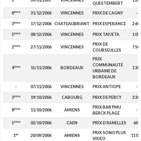
5
09/01/2007
VINCENNES
1 26
QUESTEMBERT
ème
8
31/12/2006
VINCENNES
PRIX DE CAGNY
-
ème
3
17/12/2006
CHATEAUBRIANT
PRIX ESPERANCE
2 60
ème
5
08/12/2006
VINCENNES
PRIX TAYJETA
1 05
PRIX DE
ème
2
27/11/2006
VINCENNES
7 50
COURSEULLES
PRIX
COMMUNAUTE
ème
4
15/11/2006
BORDEAUX
1 38
URBAINE DE
BORDEAUX
-
07/11/2006
VINCENNES
PRIX ANTIOPE
-
ème
3
19/10/2006
CABOURG
PRIX DE PERCY
3 38
PRIX BAR PMU
ème
8
11/10/2006
AMIENS
-
BERCK PLAGE
ème
5
02/10/2006
CAEN
PRIX D'ASNELLES
600
PRIX SONO PLUS
er
1
20/09/2006
AMIENS
11 00
VIDEO