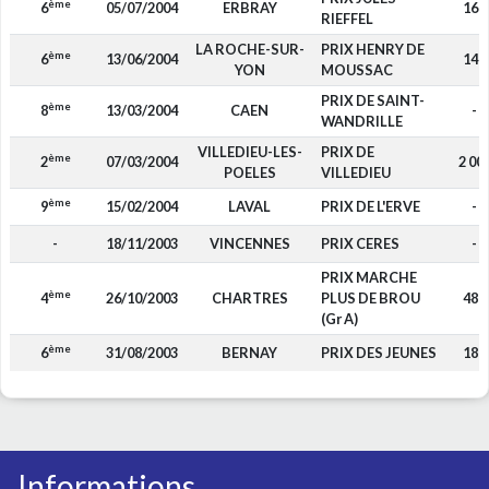
ème
6
05/07/2004
ERBRAY
160
RIEFFEL
LA ROCHE-SUR-
PRIX HENRY DE
ème
6
13/06/2004
140
YON
MOUSSAC
PRIX DE SAINT-
ème
8
13/03/2004
CAEN
-
WANDRILLE
VILLEDIEU-LES-
PRIX DE
ème
2
07/03/2004
2 00
POELES
VILLEDIEU
ème
9
15/02/2004
LAVAL
PRIX DE L'ERVE
-
-
18/11/2003
VINCENNES
PRIX CERES
-
PRIX MARCHE
ème
4
26/10/2003
CHARTRES
PLUS DE BROU
480
(Gr A)
ème
6
31/08/2003
BERNAY
PRIX DES JEUNES
180
Informations