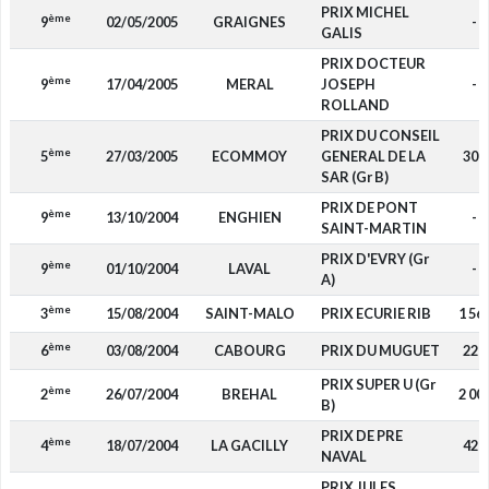
PRIX MICHEL
ème
9
02/05/2005
GRAIGNES
-
GALIS
PRIX DOCTEUR
ème
9
17/04/2005
MERAL
JOSEPH
-
ROLLAND
PRIX DU CONSEIL
ème
5
27/03/2005
ECOMMOY
GENERAL DE LA
300
SAR (Gr B)
PRIX DE PONT
ème
9
13/10/2004
ENGHIEN
-
SAINT-MARTIN
PRIX D'EVRY (Gr
ème
9
01/10/2004
LAVAL
-
A)
ème
3
15/08/2004
SAINT-MALO
PRIX ECURIE RIB
1 56
ème
6
03/08/2004
CABOURG
PRIX DU MUGUET
220
PRIX SUPER U (Gr
ème
2
26/07/2004
BREHAL
2 00
B)
PRIX DE PRE
ème
4
18/07/2004
LA GACILLY
420
NAVAL
PRIX JULES