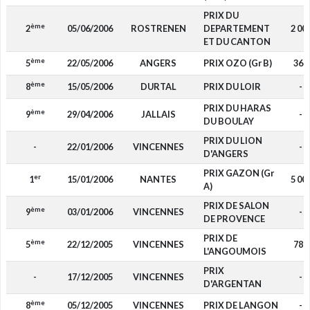
PRIX DU
ème
2
05/06/2006
ROSTRENEN
DEPARTEMENT
2 00
ET DU CANTON
ème
5
22/05/2006
ANGERS
PRIX OZO (Gr B)
360
ème
8
15/05/2006
DURTAL
PRIX DU LOIR
-
PRIX DU HARAS
ème
9
29/04/2006
JALLAIS
-
DU BOULAY
PRIX DU LION
-
22/01/2006
VINCENNES
-
D'ANGERS
PRIX GAZON (Gr
er
1
15/01/2006
NANTES
5 00
A)
PRIX DE SALON
ème
9
03/01/2006
VINCENNES
-
DE PROVENCE
PRIX DE
ème
5
22/12/2005
VINCENNES
780
L'ANGOUMOIS
PRIX
-
17/12/2005
VINCENNES
-
D'ARGENTAN
ème
8
05/12/2005
VINCENNES
PRIX DE LANGON
-