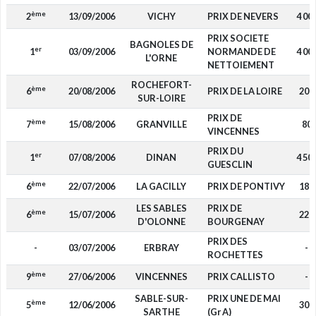
ème
2
13/09/2006
VICHY
PRIX DE NEVERS
4 00
PRIX SOCIETE
BAGNOLES DE
er
1
03/09/2006
NORMANDE DE
4 00
L'ORNE
NETTOIEMENT
ROCHEFORT-
ème
6
20/08/2006
PRIX DE LA LOIRE
200
SUR-LOIRE
PRIX DE
ème
7
15/08/2006
GRANVILLE
80
VINCENNES
PRIX DU
er
1
07/08/2006
DINAN
4 50
GUESCLIN
ème
6
22/07/2006
LA GACILLY
PRIX DE PONTIVY
180
LES SABLES
PRIX DE
ème
6
15/07/2006
220
D'OLONNE
BOURGENAY
PRIX DES
-
03/07/2006
ERBRAY
-
ROCHETTES
ème
9
27/06/2006
VINCENNES
PRIX CALLISTO
-
SABLE-SUR-
PRIX UNE DE MAI
ème
5
12/06/2006
300
SARTHE
(Gr A)