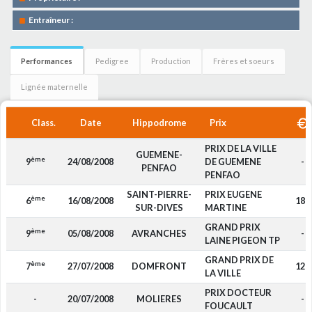
Entraîneur :
Performances
Pedigree
Production
Frères et soeurs
Lignée maternelle
Class.
Date
Hippodrome
Prix
PRIX DE LA VILLE
GUEMENE-
ème
9
24/08/2008
DE GUEMENE
-
PENFAO
PENFAO
SAINT-PIERRE-
PRIX EUGENE
ème
6
16/08/2008
180
SUR-DIVES
MARTINE
GRAND PRIX
ème
9
05/08/2008
AVRANCHES
-
LAINE PIGEON TP
GRAND PRIX DE
ème
7
27/07/2008
DOMFRONT
120
LA VILLE
PRIX DOCTEUR
-
20/07/2008
MOLIERES
-
FOUCAULT