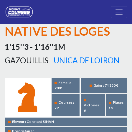
NATIVE DES LOGES
1'15''3 - 1'16''1M
GAZOUILLIS -
UNICA DE LOIRON
Femelle -
Gains : 74 350 €
2001
Courses :
Places
Victoires :
79
: 8
6
Eleveur : Constant SINAN
Propriétaire :