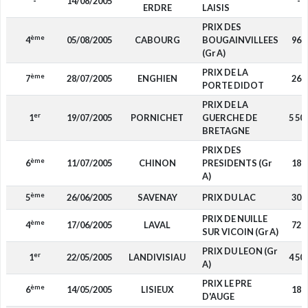
-
14/08/2005
-
ERDRE
LAISIS
PRIX DES
ème
4
05/08/2005
CABOURG
BOUGAINVILLEES
960
(Gr A)
PRIX DE LA
ème
7
28/07/2005
ENGHIEN
260
PORTE DIDOT
PRIX DE LA
er
1
19/07/2005
PORNICHET
GUERCHE DE
5 50
BRETAGNE
PRIX DES
ème
6
11/07/2005
CHINON
PRESIDENTS (Gr
180
A)
ème
5
26/06/2005
SAVENAY
PRIX DU LAC
300
PRIX DE NUILLE
ème
4
17/06/2005
LAVAL
720
SUR VICOIN (Gr A)
PRIX DU LEON (Gr
er
1
22/05/2005
LANDIVISIAU
4 50
A)
PRIX LE PRE
ème
6
14/05/2005
LISIEUX
180
D'AUGE