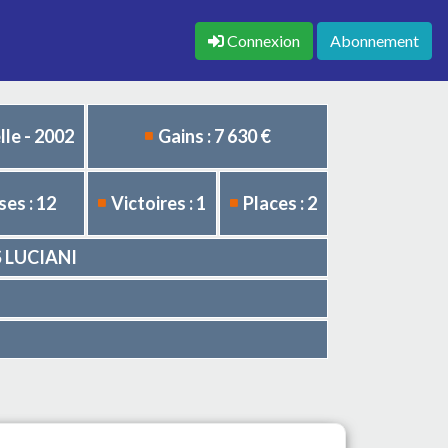
Connexion
Abonnement
le - 2002
Gains : 7 630 €
es : 12
Victoires : 1
Places : 2
S LUCIANI