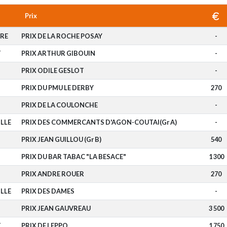
Prix
RE
PRIX DE LA ROCHE POSAY
-
T
PRIX ARTHUR GIBOUIN
-
PRIX ODILE GESLOT
-
PRIX DU PMU LE DERBY
270
PRIX DE LA COULONCHE
-
LLE
PRIX DES COMMERCANTS D'AGON-COUTAI(Gr A)
-
PRIX JEAN GUILLOU (Gr B)
540
PRIX DU BAR TABAC "LA BESACE"
1 300
PRIX ANDRE ROUER
270
LLE
PRIX DES DAMES
-
PRIX JEAN GAUVREAU
3 500
T
PRIX DE LEPPO
1 750