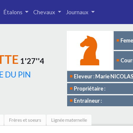
Étalons
Chevaux
Journaux
Femel
TTE
1'27''4
Cours
 DU PIN
Eleveur : Marie NICOLA
Propriétaire :
Entraîneur :
Frères et soeurs
Lignée maternelle