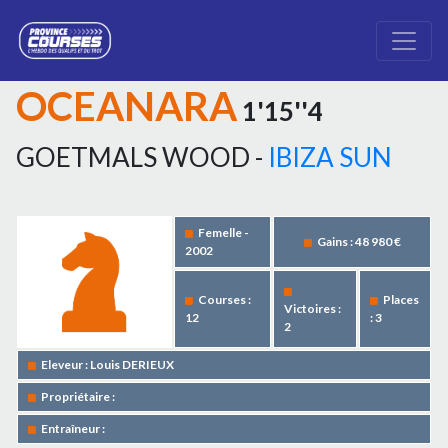
OCEANARA
1'15''4
GOETMALS WOOD -
IBIZA SUN
Femelle -
Gains : 48 980 €
2002
Courses :
Places
Victoires :
12
: 3
2
Eleveur : Louis DERIEUX
Propriétaire :
Entraîneur :