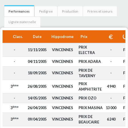
Performances
Pedigree
Production
Frères et soeurs
Lignée maternelle
Class.
Date
Hippodrome
Prix
PRIX
-
11/11/2005
VINCENNES
-
F4
ELECTRA
-
04/11/2005
VINCENNES
PRIX ADARA
-
F4
PRIX DE
-
18/09/2005
VINCENNES
-
F4
TAVERNY
PRIX
ème
3
26/08/2005
VINCENNES
4 940
F4
AMPHITRITE
-
14/05/2005
VINCENNES
PRIX OZO
-
F4
ème
3
26/04/2005
VINCENNES
PRIX MASINA
13 000
F4
PRIX DE
ème
3
09/04/2005
VINCENNES
6 240
F4
BEAUCAIRE