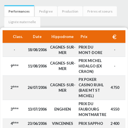
Performances
Pedigree
Production
Frères et soeurs
Lignée maternelle
Class.
Date
Hippodrome
Prix
CAGNES-SUR-
PRIX DU
-
18/08/2006
-
MER
MONT-DORE
PRIX MICHEL
CAGNES-SUR-
ème
9
11/08/2006
HIDALGO (EX
-
MER
CRAON)
PX POKER
CAGNES-SUR-
CASINO RUHL
ème
2
26/07/2006
4 750
MER
(BAIE MT ST
MICHEL)
PRIX DU
ème
3
13/07/2006
ENGHIEN
FAUBOURG
4 550
MONTMARTRE
ème
4
23/06/2006
VINCENNES
PRIX SAPPHO
2 400