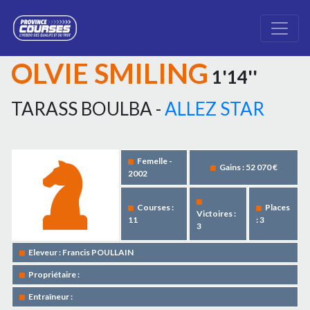
OLVIE SMILING
1'14''
TARASS BOULBA -
ALLEZ STAR
Femelle -
Gains : 52 070 €
2002
Courses :
Places
Victoires :
11
: 3
3
Eleveur : Francis POULLAIN
Propriétaire :
Entraîneur :