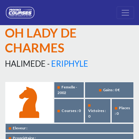
OH LADY DE
CHARMES
HALIMEDE -
ERIPHYLE
Femelle -
Gains : 0 €
2002
Places
Courses : 0
Victoires :
: 0
0
Eleveur :
Propriétaire :