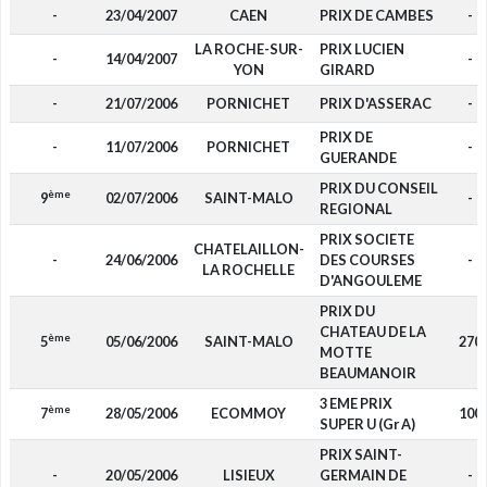
-
23/04/2007
CAEN
PRIX DE CAMBES
-
LA ROCHE-SUR-
PRIX LUCIEN
-
14/04/2007
-
YON
GIRARD
-
21/07/2006
PORNICHET
PRIX D'ASSERAC
-
PRIX DE
-
11/07/2006
PORNICHET
-
GUERANDE
PRIX DU CONSEIL
ème
9
02/07/2006
SAINT-MALO
-
REGIONAL
PRIX SOCIETE
CHATELAILLON-
-
24/06/2006
DES COURSES
-
LA ROCHELLE
D'ANGOULEME
PRIX DU
CHATEAU DE LA
ème
5
05/06/2006
SAINT-MALO
270
MOTTE
BEAUMANOIR
3 EME PRIX
ème
7
28/05/2006
ECOMMOY
100
SUPER U (Gr A)
PRIX SAINT-
-
20/05/2006
LISIEUX
GERMAIN DE
-