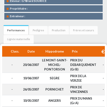
Eleveur : G?®rard SOURICE
Propriétaire :
Entraîneur :
Performances
Pedigree
Production
Frères et soeurs
Lignée maternelle
Class.
Date
Hippodrome
Prix
LE MONT-SAINT-
PRIX DU
-
20/06/2007
MICHEL-
DEBARQUEMENT
-
PONTORSON
(Gr B)
PRIX DE LA
-
10/06/2007
SEGRE
-
VERZEE
PRIX DE
-
26/05/2007
PORNICHET
-
VINCENNES
PRIX DU MANS
-
10/05/2007
ANGERS
-
(Gr A)