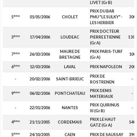
LIVET (Gr B)
PRIX DU BAR
ème
5
01/05/2006
CHOLET
PMU "LE SULKY" -
300
LES HERBIER
PRIX DOCTEUR
ème
3
17/04/2006
LOUDEAC
PIERRE ETIENNE
1 300
(Gr A)
MAURE DE
PRIX PARIS-TURF
ème
7
26/03/2006
100
BRETAGNE
(Gr A)
ème
6
12/03/2006
LAVAL
PRIX NAPOLEON
200
PRIX DE
-
20/02/2006
SAINT-BRIEUC
-
ROSTRENEN
PRIX DENIS
ème
9
06/02/2006
PONTCHATEAU
-
MATERIAUX
PRIX QUIRINUS
-
22/01/2006
NANTES
-
III (Gr B)
PRIX LE HAUT
ème
4
21/11/2005
CORDEMAIS
540
GATZ (Gr A)
ème
5
24/10/2005
CAEN
PRIX DE SAUSSAY
390