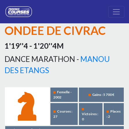
ONDEE DE CIVRAC
1'19''4 - 1'20''4M
DANCE MARATHON -
MANOU
DES ETANGS
Femelle -
Gains : 5 700 €
2002
Courses :
Places
Victoires :
27
: 2
0