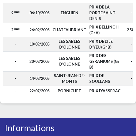
PRIX DE LA
ème
9
06/10/2005
ENGHIEN
PORTE SAINT-
-
DENIS
PRIX BELLINO II
ème
2
26/09/2005
CHATEAUBRIANT
2 500
(Gr A)
LES SABLES
PRIX DE L'ILE
-
10/09/2005
-
D'OLONNE
D'YEU (Gr B)
PRIX DES
LES SABLES
-
20/08/2005
GERANIUMS (Gr
-
D'OLONNE
B)
SAINT-JEAN-DE-
PRIX DE
-
14/08/2005
-
MONTS
SOULLANS
-
22/07/2005
PORNICHET
PRIX D'ASSERAC
-
Informations