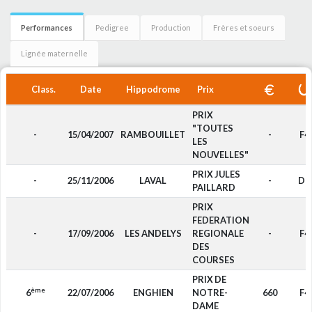
Performances
Pedigree
Production
Frères et soeurs
Lignée maternelle
Class.
Date
Hippodrome
Prix
PRIX
"TOUTES
-
15/04/2007
RAMBOUILLET
-
F4
LES
NOUVELLES"
PRIX JULES
-
25/11/2006
LAVAL
-
DP
PAILLARD
PRIX
FEDERATION
-
17/09/2006
LES ANDELYS
REGIONALE
-
F4
DES
COURSES
PRIX DE
ème
6
22/07/2006
ENGHIEN
NOTRE-
660
F4
DAME