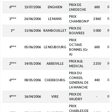
PRIX DE
ème
6
13/07/2006
ENGHIEN
600
F4
L'ARDECHE
PRIX
ème
3
26/06/2006
LE MANS
2 860
F4
CHAMBON P
PRIX DE
er
1
11/06/2006
RAMBOUILLET
5 000
F4
ROUVRES
PRIX
OCTAVE
ème
4
05/06/2006
LE NEUBOURG
600
F4
BONNEL (Gr
A)
PRIX N.B.
ème
2
14/05/2006
ABBEVILLE
2 250
F4
MEDICAL
PRIX DU
CONSEIL
ème
6
08/05/2006
CHERBOURG
440
F4
GENERAL DE
LA MANCHE
PRIX DE
ème
9
16/04/2006
VIRE
-
F4
VAUDRY
PRIX
CHARLES DE