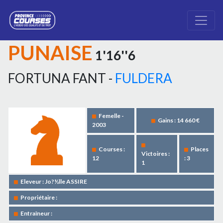
PUNAISE
1'16''6
FORTUNA FANT -
FULDERA
Femelle -
Gains : 14 660 €
2003
Courses :
Places
Victoires :
12
: 3
1
Eleveur : Jo?½lle ASSIRE
Propriétaire :
Entraîneur :