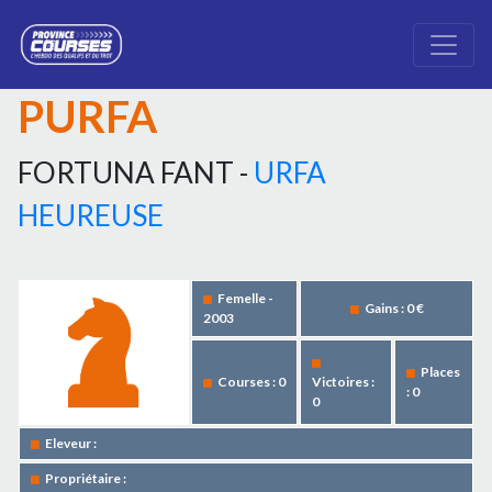
PURFA
FORTUNA FANT -
URFA
HEUREUSE
Femelle -
Gains : 0 €
2003
Places
Courses : 0
Victoires :
: 0
0
Eleveur :
Propriétaire :