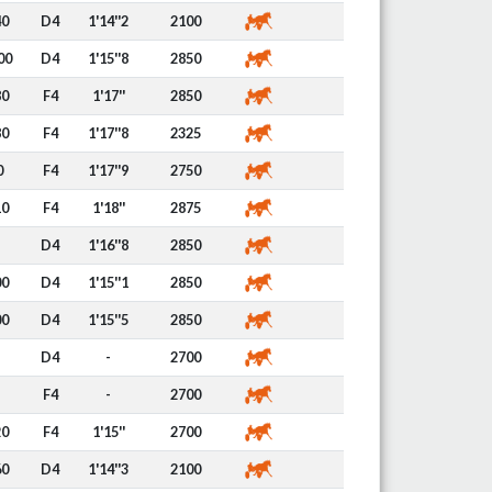
40
D4
1'14''2
2100
00
D4
1'15''8
2850
80
F4
1'17''
2850
80
F4
1'17''8
2325
0
F4
1'17''9
2750
10
F4
1'18''
2875
D4
1'16''8
2850
00
D4
1'15''1
2850
00
D4
1'15''5
2850
D4
-
2700
F4
-
2700
20
F4
1'15''
2700
60
D4
1'14''3
2100