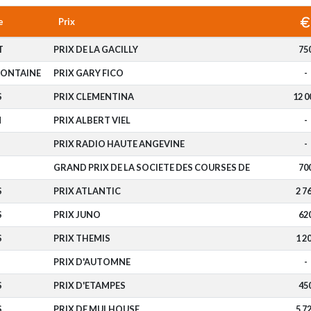
e
Prix
T
PRIX DE LA GACILLY
75
FONTAINE
PRIX GARY FICO
-
S
PRIX CLEMENTINA
12 0
N
PRIX ALBERT VIEL
-
PRIX RADIO HAUTE ANGEVINE
-
GRAND PRIX DE LA SOCIETE DES COURSES DE
70
S
PRIX ATLANTIC
2 7
S
PRIX JUNO
62
S
PRIX THEMIS
1 2
PRIX D'AUTOMNE
-
S
PRIX D'ETAMPES
45
S
PRIX DE MULHOUSE
5 7