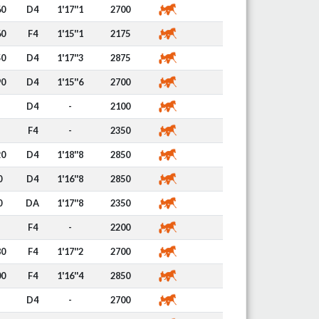
60
D4
1'17''1
2700
60
F4
1'15''1
2175
50
D4
1'17''3
2875
90
D4
1'15''6
2700
D4
-
2100
F4
-
2350
20
D4
1'18''8
2850
0
D4
1'16''8
2850
0
DA
1'17''8
2350
F4
-
2200
80
F4
1'17''2
2700
00
F4
1'16''4
2850
D4
-
2700