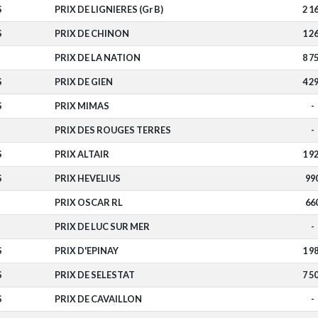
S
PRIX DE LIGNIERES (Gr B)
2 1
S
PRIX DE CHINON
1 2
PRIX DE LA NATION
8 7
S
PRIX DE GIEN
4 2
S
PRIX MIMAS
-
PRIX DES ROUGES TERRES
-
S
PRIX ALTAIR
1 9
S
PRIX HEVELIUS
99
PRIX OSCAR RL
66
PRIX DE LUC SUR MER
-
S
PRIX D'EPINAY
1 9
S
PRIX DE SELESTAT
7 5
S
PRIX DE CAVAILLON
-