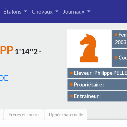
Étalons
Chevaux
Journaux
Fem
2003
YPP
1'14''2 -
Cou
Eleveur : Philippe PELL
IDE
Propriétaire :
Entraîneur :
Frères et soeurs
Lignée maternelle