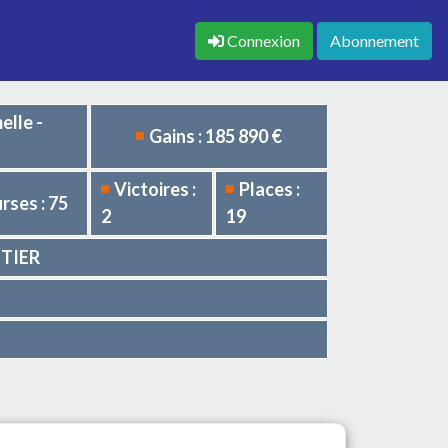
Connexion
Abonnement
elle -
Gains : 185 890 €
Victoires :
Places :
rses : 75
2
19
ETIER