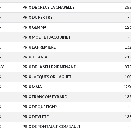
S
PRIX DE CRECY LA CHAPELLE
2 5
S
PRIX DU PERTRE
-
S
PRIX GEMMA
1 2
PRIX MOET ET JACQUINET
-
E
PRIX LA PREMIERE
1 3
S
PRIX TITANIA
7 1
HY
PRIX DE LA SELLERIE MENAND
8 7
S
PRIX JACQUES ORLIAGUET
1 0
S
PRIX MAIA
12 5
PRIX FRANCOIS PYRARD
1 3
S
PRIX DE QUETIGNY
-
S
PRIX DE VITTEL
1 3
S
PRIX DE PONTAULT-COMBAULT
-