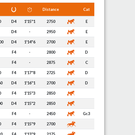
Distance
Cat
0
D4
1'15''1
2750
E
D4
-
2950
E
00
D4
1'14''6
2700
E
F4
-
2800
D
F4
-
2875
C
0
F4
1'17''8
2725
D
60
D4
1'16''1
2700
D
0
F4
1'15''3
2850
00
D4
1'15''2
2850
F4
-
2450
Gr.3
0
F4
1'15''9
2700
20
F4
1'13''9
2175