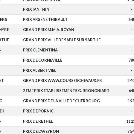
PRIX IANTHIN
-
GERS
PRIX ARSENE THIBAULT
54
MYRE
GRAND PRIX M.M.A. ROYAN
-
RTHE
GRAND PRIX VILLE DE SABLE SUR SARTHE
-
S
PRIX CLEMENTINA
-
PRIX DE CORNEVILLE
78
N
PRIX ALBERT VIEL
-
ET
GRAND PRIX WWW.COURSESCHEVAUX.FR
2 4
2 EME PRIX ETABLISSEMENTS G. BRONGNIART
64
G
GRAND PRIX DE LA VILLE DE CHERBOURG
1 9
DI
PRIX DE PORNIC
-
S
PRIX DE RETHEL
11 2
S
PRIX DE L'AVEYRON
7 5