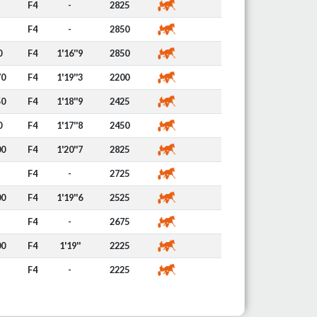
F4
-
2825
F4
-
2850
0
F4
1'16''9
2850
70
F4
1'19''3
2200
50
F4
1'18''9
2425
0
F4
1'17''8
2450
00
F4
1'20''7
2825
F4
-
2725
00
F4
1'19''6
2525
F4
-
2675
00
F4
1'19''
2225
F4
-
2225