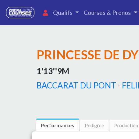
Qualifs
Courses & Pronos
PRINCESSE DE D
1'13''9M
BACCARAT DU PONT
-
FEL
Performances
Pedigree
Production