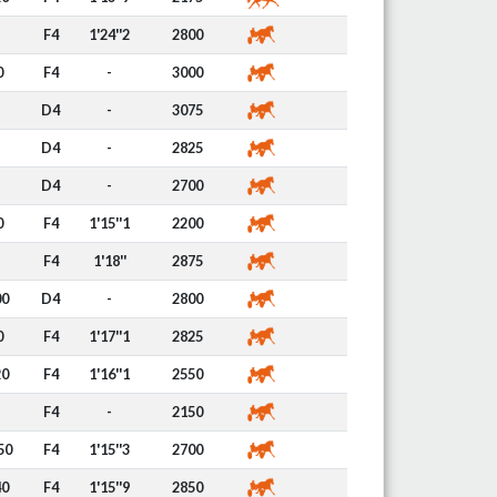
F4
1'24''2
2800
0
F4
-
3000
D4
-
3075
D4
-
2825
D4
-
2700
0
F4
1'15''1
2200
F4
1'18''
2875
00
D4
-
2800
0
F4
1'17''1
2825
20
F4
1'16''1
2550
F4
-
2150
50
F4
1'15''3
2700
40
F4
1'15''9
2850