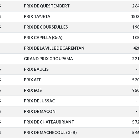
S
PRIX DE QUESTEMBERT
2 6
S
PRIX TAYJETA
18 0
S
PRIX DE COURSEULLES
1 9
N
PRIX CAPELLA (Gr A)
1 0
PRIX DE LA VILLE DE CARENTAN
42
GRAND PRIX GROUPAMA
2 2
S
PRIX BAUCIS
-
S
PRIX ATE
5 2
S
PRIX EOS
9 5
S
PRIX DE JUSSAC
-
S
PRIX DE MACON
-
S
PRIX DE CHATEAUBRIANT
5 7
S
PRIX DE MACHECOUL (Gr B)
5 4