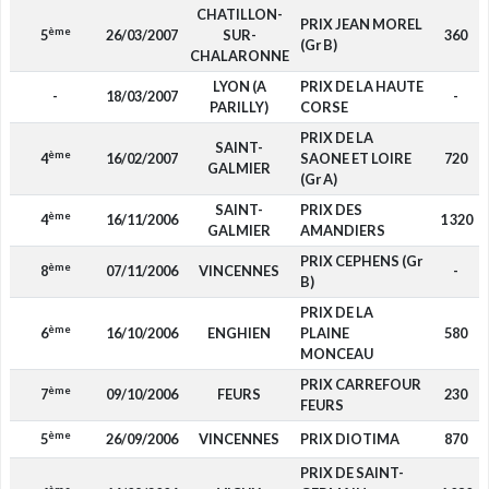
CHATILLON-
PRIX JEAN MOREL
ème
5
26/03/2007
SUR-
360
(Gr B)
CHALARONNE
LYON (A
PRIX DE LA HAUTE
-
18/03/2007
-
PARILLY)
CORSE
PRIX DE LA
SAINT-
ème
4
16/02/2007
SAONE ET LOIRE
720
GALMIER
(Gr A)
SAINT-
PRIX DES
ème
4
16/11/2006
1 320
GALMIER
AMANDIERS
PRIX CEPHENS (Gr
ème
8
07/11/2006
VINCENNES
-
B)
PRIX DE LA
ème
6
16/10/2006
ENGHIEN
PLAINE
580
MONCEAU
PRIX CARREFOUR
ème
7
09/10/2006
FEURS
230
FEURS
ème
5
26/09/2006
VINCENNES
PRIX DIOTIMA
870
PRIX DE SAINT-