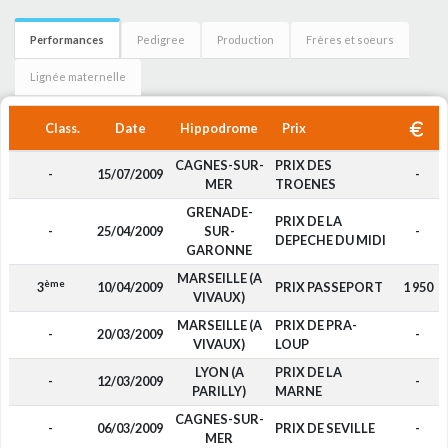
Performances
Pedigree
Production
Frères et soeurs
Lignée maternelle
Class.
Date
Hippodrome
Prix
CAGNES-SUR-
PRIX DES
-
15/07/2009
-
MER
TROENES
GRENADE-
PRIX DE LA
-
25/04/2009
SUR-
-
DEPECHE DU MIDI
GARONNE
MARSEILLE (A
ème
3
10/04/2009
PRIX PASSEPORT
1 950
VIVAUX)
MARSEILLE (A
PRIX DE PRA-
-
20/03/2009
-
VIVAUX)
LOUP
LYON (A
PRIX DE LA
-
12/03/2009
-
PARILLY)
MARNE
CAGNES-SUR-
-
06/03/2009
PRIX DE SEVILLE
-
MER