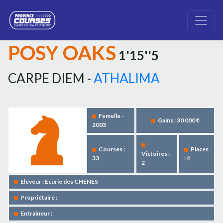
POSY OAKS
1'15''5
CARPE DIEM -
ATHALIMA
Femelle -
Gains : 30 000 €
2003
Courses :
Places
Victoires :
33
: 4
2
Eleveur : Ecurie des CHENES
Propriétaire :
Entraîneur :