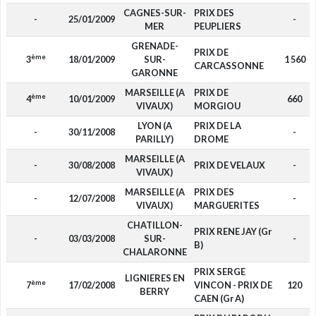
CAGNES-SUR-
PRIX DES
-
25/01/2009
-
MER
PEUPLIERS
GRENADE-
PRIX DE
ème
3
18/01/2009
SUR-
1 560
CARCASSONNE
GARONNE
MARSEILLE (A
PRIX DE
ème
4
10/01/2009
660
VIVAUX)
MORGIOU
LYON (A
PRIX DE LA
-
30/11/2008
-
PARILLY)
DROME
MARSEILLE (A
-
30/08/2008
PRIX DE VELAUX
-
VIVAUX)
MARSEILLE (A
PRIX DES
-
12/07/2008
-
VIVAUX)
MARGUERITES
CHATILLON-
PRIX RENE JAY (Gr
-
03/03/2008
SUR-
-
B)
CHALARONNE
PRIX SERGE
LIGNIERES EN
ème
7
17/02/2008
VINCON - PRIX DE
120
BERRY
CAEN (Gr A)