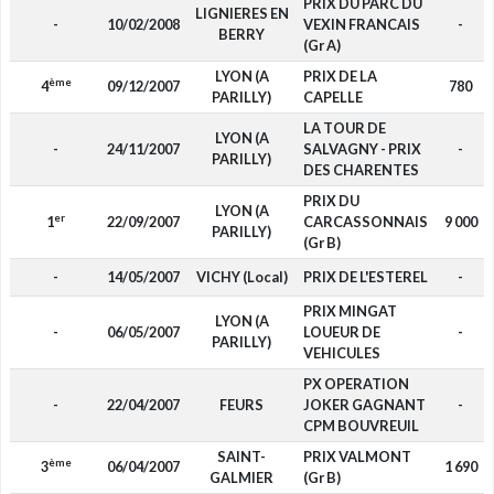
PRIX DU PARC DU
LIGNIERES EN
-
10/02/2008
VEXIN FRANCAIS
-
BERRY
(Gr A)
LYON (A
PRIX DE LA
ème
4
09/12/2007
780
PARILLY)
CAPELLE
LA TOUR DE
LYON (A
-
24/11/2007
SALVAGNY - PRIX
-
PARILLY)
DES CHARENTES
PRIX DU
LYON (A
er
1
22/09/2007
CARCASSONNAIS
9 000
PARILLY)
(Gr B)
-
14/05/2007
VICHY (Local)
PRIX DE L'ESTEREL
-
PRIX MINGAT
LYON (A
-
06/05/2007
LOUEUR DE
-
PARILLY)
VEHICULES
PX OPERATION
-
22/04/2007
FEURS
JOKER GAGNANT
-
CPM BOUVREUIL
SAINT-
PRIX VALMONT
ème
3
06/04/2007
1 690
GALMIER
(Gr B)