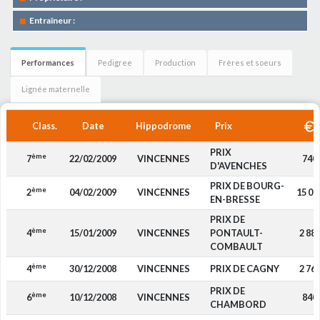
Entraîneur :
Performances
Pedigree
Production
Frères et soeurs
Lignée maternelle
Class.
Date
Hippodrome
Prix
PRIX
ème
7
22/02/2009
VINCENNES
740
D'AVENCHES
PRIX DE BOURG-
ème
2
04/02/2009
VINCENNES
15 00
EN-BRESSE
PRIX DE
ème
4
15/01/2009
VINCENNES
PONTAULT-
2 88
COMBAULT
ème
4
30/12/2008
VINCENNES
PRIX DE CAGNY
2 76
PRIX DE
ème
6
10/12/2008
VINCENNES
840
CHAMBORD