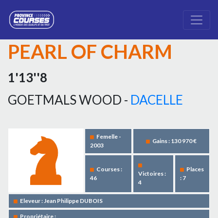
PEARL OF CHARM
1'13''8
GOETMALS WOOD -
DACELLE
Femelle -
Gains : 130 970 €
2003
Courses :
Places
Victoires :
46
: 7
4
Eleveur : Jean Philippe DUBOIS
Propriétaire :