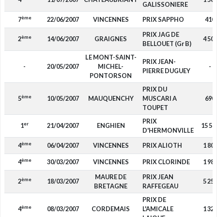
GALISSONIERE
ème
7
22/06/2007
VINCENNES
PRIX SAPPHO
410
PRIX JAG DE
ème
2
14/06/2007
GRAIGNES
4 50
BELLOUET (Gr B)
LE MONT-SAINT-
PRIX JEAN-
-
20/05/2007
MICHEL-
-
PIERRE DUGUEY
PONTORSON
PRIX DU
ème
5
10/05/2007
MAUQUENCHY
MUSCARI A
690
TOUPET
PRIX
er
1
21/04/2007
ENGHIEN
15 50
D'HERMONVILLE
ème
4
06/04/2007
VINCENNES
PRIX ALIOTH
1 80
ème
4
30/03/2007
VINCENNES
PRIX CLORINDE
1 98
MAURE DE
PRIX JEAN
ème
2
18/03/2007
5 25
BRETAGNE
RAFFEGEAU
PRIX DE
ème
4
08/03/2007
CORDEMAIS
L'AMICALE
1 32