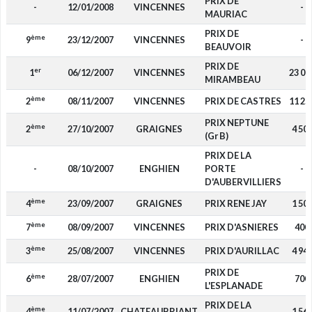
PRIX DE
-
12/01/2008
VINCENNES
-
MAURIAC
PRIX DE
ème
9
23/12/2007
VINCENNES
-
BEAUVOIR
PRIX DE
er
1
06/12/2007
VINCENNES
23 00
MIRAMBEAU
ème
2
08/11/2007
VINCENNES
PRIX DE CASTRES
11 25
PRIX NEPTUNE
ème
2
27/10/2007
GRAIGNES
4 50
(Gr B)
PRIX DE LA
-
08/10/2007
ENGHIEN
PORTE
-
D'AUBERVILLIERS
ème
4
23/09/2007
GRAIGNES
PRIX RENE JAY
1 50
ème
7
08/09/2007
VINCENNES
PRIX D'ASNIERES
400
ème
3
25/08/2007
VINCENNES
PRIX D'AURILLAC
4 94
PRIX DE
ème
6
28/07/2007
ENGHIEN
700
L'ESPLANADE
PRIX DE LA
ème
4
11/07/2007
CHATEAUBRIANT
1 56