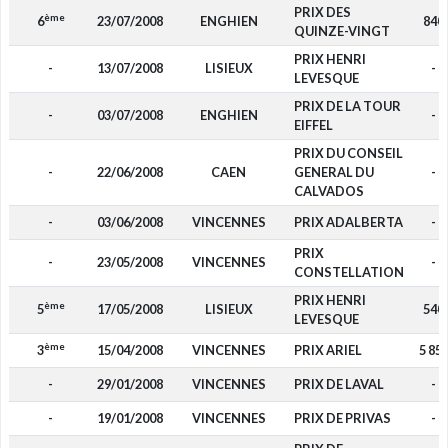
PRIX DES
ème
6
23/07/2008
ENGHIEN
840
QUINZE-VINGT
PRIX HENRI
-
13/07/2008
LISIEUX
-
LEVESQUE
PRIX DE LA TOUR
-
03/07/2008
ENGHIEN
-
EIFFEL
PRIX DU CONSEIL
-
22/06/2008
CAEN
GENERAL DU
-
CALVADOS
-
03/06/2008
VINCENNES
PRIX ADALBERTA
-
PRIX
-
23/05/2008
VINCENNES
-
CONSTELLATION
PRIX HENRI
ème
5
17/05/2008
LISIEUX
540
LEVESQUE
ème
3
15/04/2008
VINCENNES
PRIX ARIEL
5 85
-
29/01/2008
VINCENNES
PRIX DE LAVAL
-
-
19/01/2008
VINCENNES
PRIX DE PRIVAS
-