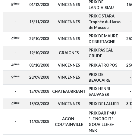
PRIX DE
ème
5
01/12/2008
VINCENNES
1 50
LANDIVISIAU
PRIX OSTARA
-
18/11/2008
VINCENNES
Trophée du Haras
-
de Moscou
PRIX DE MAURE
ème
4
29/10/2008
VINCENNES
2 52
DE BRETAGNE
PRIX PASCAL
-
19/10/2008
GRAIGNES
-
GRUDE
ème
4
03/10/2008
VINCENNES
PRIX ATROPOS
2 58
PRIX DE
ème
9
28/09/2008
VINCENNES
-
BEAUCAIRE
PRIX HENRI
-
15/09/2008
CHATEAUBRIANT
-
SAUVAGER
ème
4
18/08/2008
VINCENNES
PRIX DE L'ALLIER
3 12
PRIX BAR PMU
AGON-
"LE NOROIT"
-
11/08/2008
-
COUTAINVILLE
GOUVILLE-S/-
MER