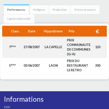
Performances
Pedigree
Production
Frères et soeurs
Lignée maternelle
Class.
Date
Hippodrome
Prix
PRIX
COMMUNAUTE
ème
7
27/08/2007
LA CAPELLE
120
DE COMMUNES
(Gr A)
PRIX DU
ème
5
03/06/2007
LAON
RESTAURANT
300
LE RETRO
Informations
CGV