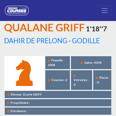
QUALANE GRIFF
1'18''7
DAHIR DE PRELONG
-
GODILLE
Femelle -
Gains : 420 €
2004
Places
Courses : 2
Victoires :
: 0
0
Eleveur : Ecurie GRIFF
Propriétaire :
Entraîneur :