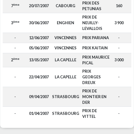
PRIX DES
ème
7
20/07/2007
CABOURG
160
F
PETUNIAS
PRIX DE
ème
3
30/06/2007
ENGHIEN
NEUILLY-
3 900
F
LEVALLOIS
-
12/06/2007
VINCENNES
PRIX PARIANA
-
F
-
05/06/2007
VINCENNES
PRIX KAITAIN
-
F
PRIX MAURICE
ème
2
13/05/2007
LA CAPELLE
3 000
F
PICAL
PRIX
-
22/04/2007
LA CAPELLE
GEORGES
-
F
DREUX
PRIX DE
-
09/04/2007
STRASBOURG
MONTIER EN
-
F
DER
PRIX DE
-
01/04/2007
STRASBOURG
-
F
VITTEL