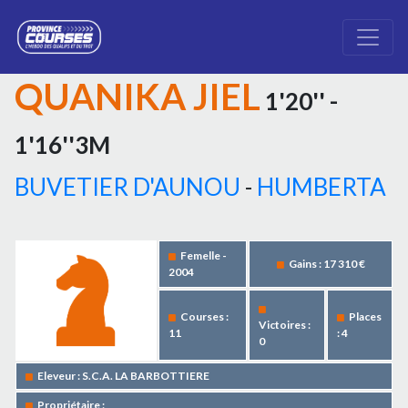
QUANIKA JIEL
1'20'' -
1'16''3M
BUVETIER D'AUNOU
-
HUMBERTA
Femelle -
Gains : 17 310 €
2004
Courses :
Places
Victoires :
11
: 4
0
Eleveur : S.C.A. LA BARBOTTIERE
Propriétaire :