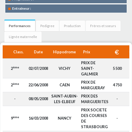
Entraîneur :
Performances
Pedigree
Production
Frères et soeurs
Lignée maternelle
Class.
Date
Hippodrome
Prix
PRIX DE
ème
2
02/07/2008
VICHY
SAINT-
5 500
F
GALMIER
PRIX DE
ème
2
22/06/2008
CAEN
4 750
F
MARGUERAY
SAINT-AUBIN-
PRIX DES
-
08/05/2008
-
F
LES-ELBEUF
MARGUERITES
PRIX SOCIETE
DES COURSES
ème
9
16/03/2008
NANCY
-
F
DE
STRASBOURG