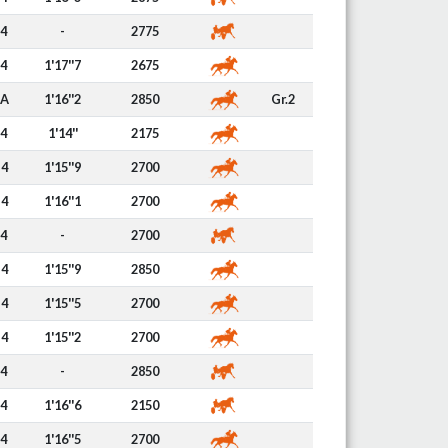
4
-
2775
4
1'17''7
2675
A
1'16''2
2850
Gr.2
4
1'14''
2175
4
1'15''9
2700
4
1'16''1
2700
4
-
2700
4
1'15''9
2850
4
1'15''5
2700
4
1'15''2
2700
4
-
2850
4
1'16''6
2150
4
1'16''5
2700