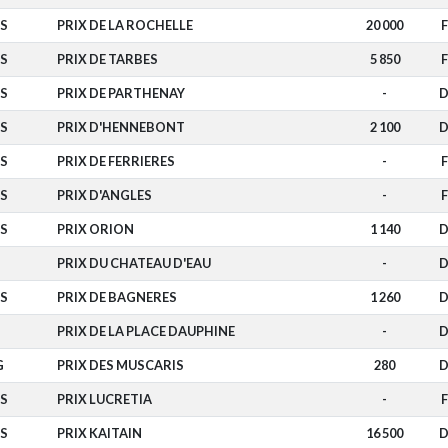
S
PRIX DE LA ROCHELLE
20 000
F
S
PRIX DE TARBES
5 850
F
S
PRIX DE PARTHENAY
-
D
S
PRIX D'HENNEBONT
2 100
D
S
PRIX DE FERRIERES
-
F
S
PRIX D'ANGLES
-
F
S
PRIX ORION
1 140
D
PRIX DU CHATEAU D'EAU
-
D
S
PRIX DE BAGNERES
1 260
D
PRIX DE LA PLACE DAUPHINE
-
D
G
PRIX DES MUSCARIS
280
D
S
PRIX LUCRETIA
-
F
S
PRIX KAITAIN
16 500
D