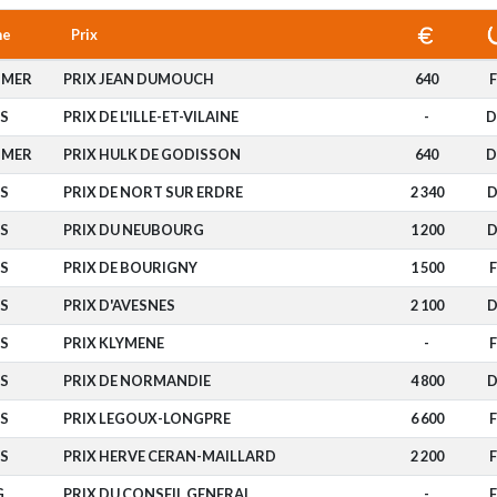
me
Prix
-MER
PRIX JEAN DUMOUCH
640
F
S
PRIX DE L'ILLE-ET-VILAINE
-
D
-MER
PRIX HULK DE GODISSON
640
D
S
PRIX DE NORT SUR ERDRE
2 340
D
S
PRIX DU NEUBOURG
1 200
D
S
PRIX DE BOURIGNY
1 500
F
S
PRIX D'AVESNES
2 100
D
S
PRIX KLYMENE
-
F
S
PRIX DE NORMANDIE
4 800
D
S
PRIX LEGOUX-LONGPRE
6 600
F
S
PRIX HERVE CERAN-MAILLARD
2 200
F
G
PRIX DU CONSEIL GENERAL
-
F