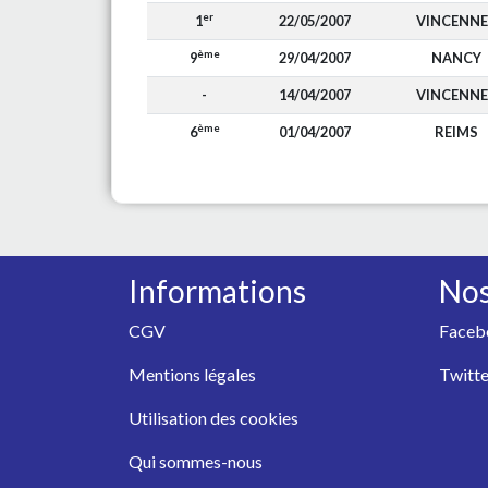
er
1
22/05/2007
VINCENNE
ème
9
29/04/2007
NANCY
-
14/04/2007
VINCENNE
ème
6
01/04/2007
REIMS
Informations
Nos
CGV
Faceb
Mentions légales
Twitte
Utilisation des cookies
Qui sommes-nous