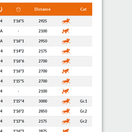
Distance
Cat
4
1'16''5
2925
A
-
2100
A
1'16''1
2950
4
1'14''2
2175
4
1'16''6
2700
4
1'16''3
2700
4
1'15''5
2700
4
-
2100
4
1'15''4
3000
Gr.1
4
1'16''2
2850
Gr.2
4
1'13''6
2175
Gr.2
4
1'16''3
2875