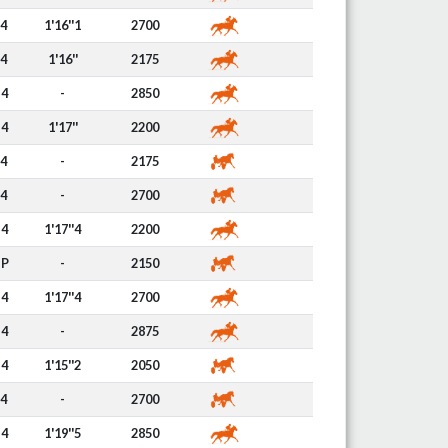
4
1'16''1
2700
4
1'16''
2175
4
-
2850
4
1'17''
2200
4
-
2175
4
-
2700
4
1'17''4
2200
P
-
2150
4
1'17''4
2700
4
-
2875
4
1'15''2
2050
4
-
2700
4
1'19''5
2850