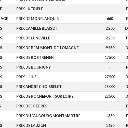
E
PRIX LA TRIPLE
-
F
SAGE
PRIX DE MONFLANQUIN
660
F
S
PRIX CAMILLE BLAISOT
2 200
D
S
PRIX DE LUNEVILLE
2 250
F
S
PRIX DE BEAUMONT-DE-LOMAGNE
9 750
D
S
PRIX DE ROSTRENEN
17 500
D
S
PRIX DE BOURIGNY
-
F
S
PRIX LILIUS
27 500
D
S
PRIX ANDRE CHOISSELET
25 000
D
S
PRIX DE ROCHEFORT SUR LOIRE
22 500
D
G
PRIX DES CEDRES
-
F
PRIX DU FAUBOURG MONTMARTRE
1 380
F
S
PRIX DE LAUZUN
1 650
F