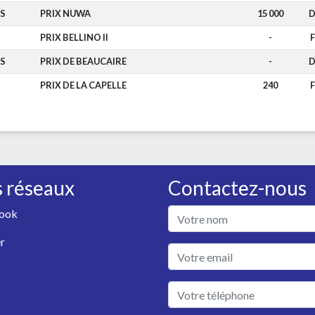
S
PRIX NUWA
15 000
D
PRIX BELLINO II
-
F
S
PRIX DE BEAUCAIRE
-
D
PRIX DE LA CAPELLE
240
F
 réseaux
Contactez-nous
ook
r