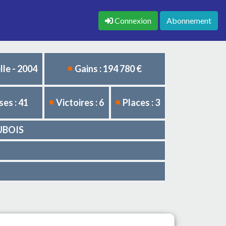
Connexion
Abonnement
le - 2004
Gains : 194 780 €
es : 41
Victoires : 6
Places : 3
DUBOIS