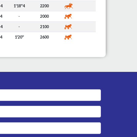
4
1'18''4
2200
4
-
2000
4
-
2100
4
1'20''
2600