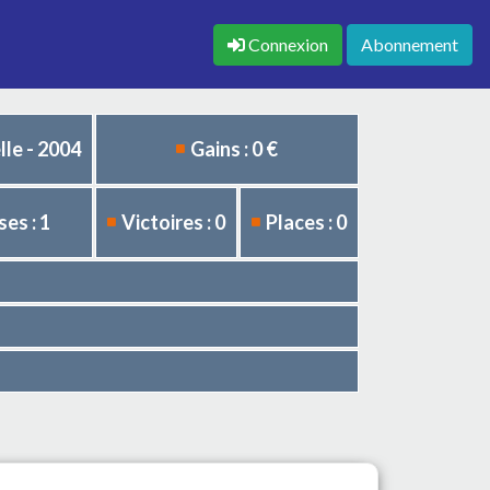
Connexion
Abonnement
le - 2004
Gains : 0 €
es : 1
Victoires : 0
Places : 0