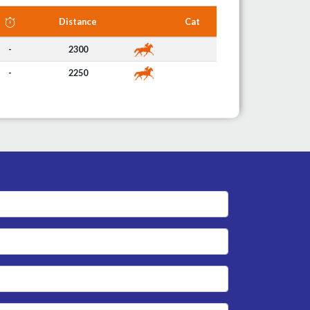
Distance
Cat
-
2300
-
2250