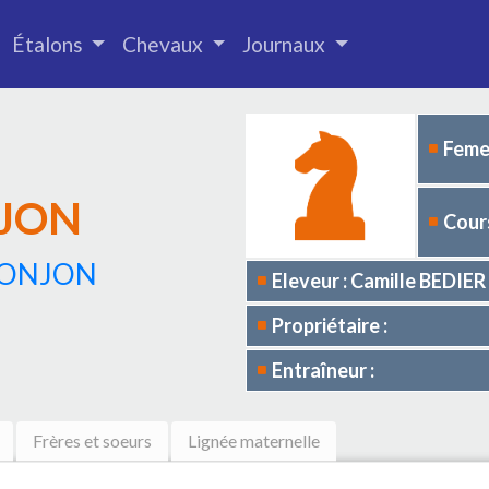
Étalons
Chevaux
Journaux
Femel
JON
Cours
DONJON
Eleveur : Camille BEDIER
Propriétaire :
Entraîneur :
Frères et soeurs
Lignée maternelle