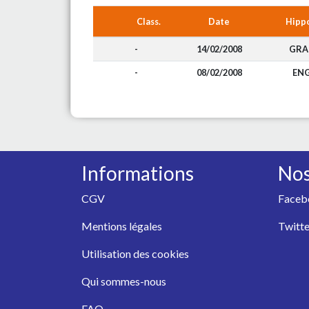
Class.
Date
Hipp
-
14/02/2008
GRA
-
08/02/2008
EN
Informations
Nos
CGV
Faceb
Mentions légales
Twitte
Utilisation des cookies
Qui sommes-nous
FAQ