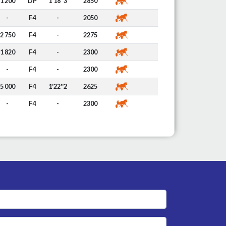
1 200
DP
1'18''3
2850
-
F4
-
2050
2 750
F4
-
2275
1 820
F4
-
2300
-
F4
-
2300
5 000
F4
1'22''2
2625
-
F4
-
2300