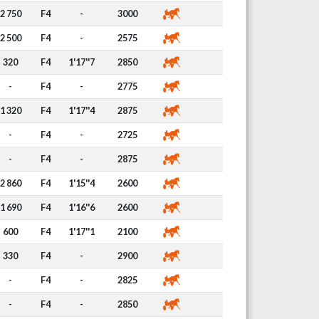
2 750
F4
-
3000
2 500
F4
-
2575
320
F4
1'17''7
2850
-
F4
-
2775
1 320
F4
1'17''4
2875
-
F4
-
2725
-
F4
-
2875
2 860
F4
1'15''4
2600
1 690
F4
1'16''6
2600
600
F4
1'17''1
2100
330
F4
-
2900
-
F4
-
2825
-
F4
-
2850