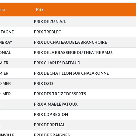
ome
Prix
PRIX DE L'U.N.A.T.
ETAGNE
PRIX TREBLEC
MBRAY
PRIX DU CHATEAU DE LA BRANCHOIRE
ONIAL
PRIX DE LA BRASSERIE DU THEATRE P.M.U.
MIER
PRIX CHARLES DAFFAUD
MIER
PRIX DE CHATILLON SUR CHALARONNE
R-MER
PRIX OZO
R-MER
PRIX DES TREIZE DESSERTS
S
PRIX AIMABLE PATOUX
S
PRIX CDP REGION
L
PRIX DE BREHAL
NVILLE
PRIX DE GRAIGNES