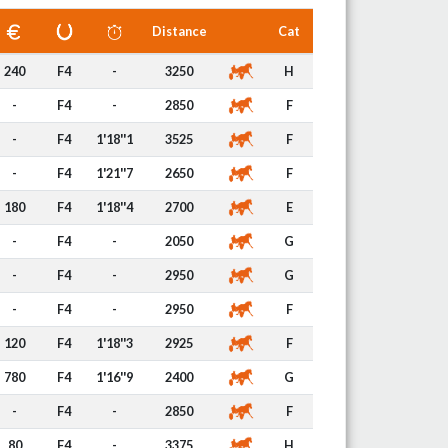
Distance
Cat
240
F4
-
3250
H
-
F4
-
2850
F
-
F4
1'18''1
3525
F
-
F4
1'21''7
2650
F
180
F4
1'18''4
2700
E
-
F4
-
2050
G
-
F4
-
2950
G
-
F4
-
2950
F
120
F4
1'18''3
2925
F
780
F4
1'16''9
2400
G
-
F4
-
2850
F
80
F4
-
3375
H