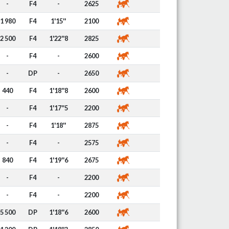
-
F4
-
2625
1 980
F4
1'15''
2100
2 500
F4
1'22''8
2825
-
F4
-
2600
-
DP
-
2650
440
F4
1'18''8
2600
-
F4
1'17''5
2200
-
F4
1'18''
2875
-
F4
-
2575
840
F4
1'19''6
2675
-
F4
-
2200
-
F4
-
2200
5 500
DP
1'18''6
2600