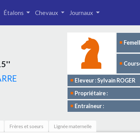
Étalons
Chevaux
Journaux
Femell
5''
Course
ARRE
Eleveur : Sylvain ROGER
Propriétaire :
Entraîneur :
Frères et soeurs
Lignée maternelle