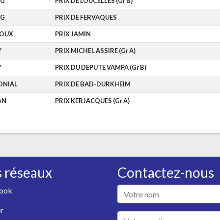
RG
PRIX DE LOUCELLES (Gr B)
RG
PRIX DE FERVAQUES
OUX
PRIX JAMIN
Y
PRIX MICHEL ASSIRE (Gr A)
Y
PRIX DU DEPUTE VAMPA (Gr B)
ONIAL
PRIX DE BAD-DURKHEIM
AN
PRIX KERJACQUES (Gr A)
 réseaux
Contactez-nous
ook
r