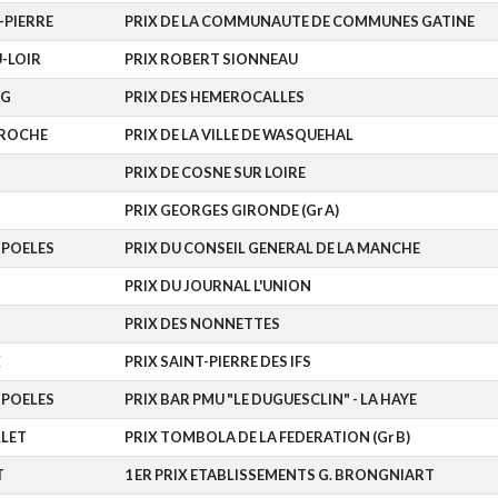
-PIERRE
PRIX DE LA COMMUNAUTE DE COMMUNES GATINE
-LOIR
PRIX ROBERT SIONNEAU
RG
PRIX DES HEMEROCALLES
AROCHE
PRIX DE LA VILLE DE WASQUEHAL
PRIX DE COSNE SUR LOIRE
PRIX GEORGES GIRONDE (Gr A)
-POELES
PRIX DU CONSEIL GENERAL DE LA MANCHE
PRIX DU JOURNAL L'UNION
PRIX DES NONNETTES
X
PRIX SAINT-PIERRE DES IFS
-POELES
PRIX BAR PMU "LE DUGUESCLIN" - LA HAYE
LET
PRIX TOMBOLA DE LA FEDERATION (Gr B)
T
1 ER PRIX ETABLISSEMENTS G. BRONGNIART