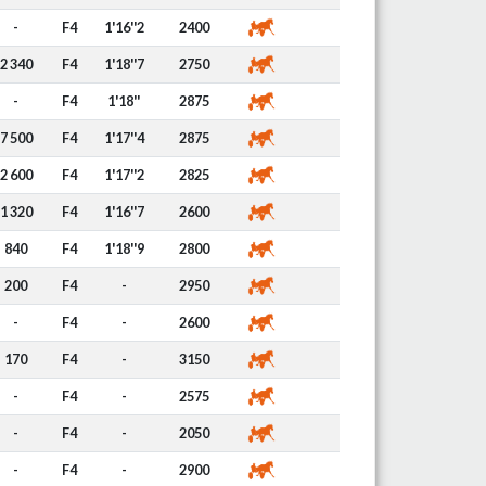
-
F4
1'16''2
2400
2 340
F4
1'18''7
2750
-
F4
1'18''
2875
7 500
F4
1'17''4
2875
2 600
F4
1'17''2
2825
1 320
F4
1'16''7
2600
840
F4
1'18''9
2800
200
F4
-
2950
-
F4
-
2600
170
F4
-
3150
-
F4
-
2575
-
F4
-
2050
-
F4
-
2900