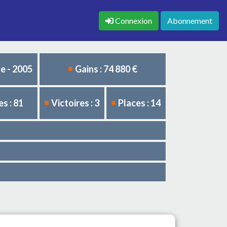
Connexion
Abonnement
e - 2005
Gains : 74 880 €
s : 81
Victoires : 3
Places : 14