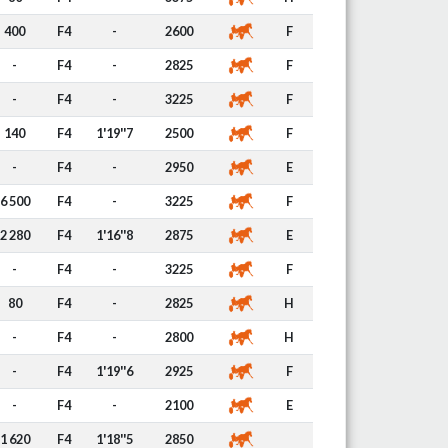
400
F4
-
2600
F
-
F4
-
2825
F
-
F4
-
3225
F
140
F4
1'19''7
2500
F
-
F4
-
2950
E
6 500
F4
-
3225
F
2 280
F4
1'16''8
2875
E
-
F4
-
3225
F
80
F4
-
2825
H
-
F4
-
2800
H
-
F4
1'19''6
2925
F
-
F4
-
2100
E
1 620
F4
1'18''5
2850