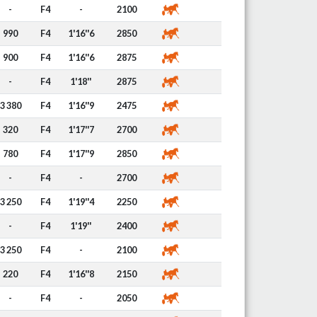
-
F4
-
2100
990
F4
1'16''6
2850
900
F4
1'16''6
2875
-
F4
1'18''
2875
3 380
F4
1'16''9
2475
320
F4
1'17''7
2700
780
F4
1'17''9
2850
-
F4
-
2700
3 250
F4
1'19''4
2250
-
F4
1'19''
2400
3 250
F4
-
2100
220
F4
1'16''8
2150
-
F4
-
2050