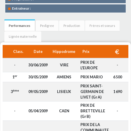
Entraîneur :
Performances
Pedigree
Production
Frères et soeurs
Lignée maternelle
Class.
Date
Hippodrome
Prix
PRIX DE
-
30/06/2009
VIRE
-
L'EUROPE
er
1
30/05/2009
AMIENS
PRIX MARIO
6 500
PRIX SAINT-
ème
3
09/05/2009
LISIEUX
GERMAIN DE
1 690
LIVET (Gr A)
PRIX DE
-
05/04/2009
CAEN
BRETTEVILLE
-
(Gr B)
PRIX DE LA
COMMUNAUTE