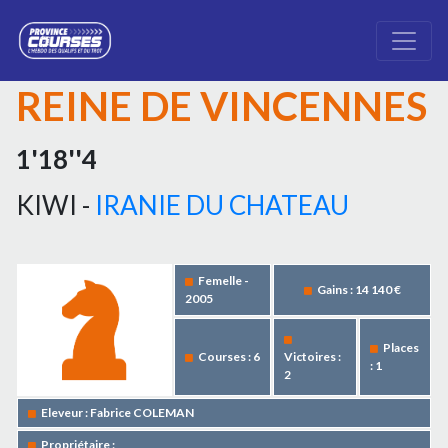
REINE DE VINCENNES
1'18''4
KIWI -
IRANIE DU CHATEAU
Femelle -
Gains : 14 140 €
2005
Places
Courses : 6
Victoires :
: 1
2
Eleveur : Fabrice COLEMAN
Propriétaire :