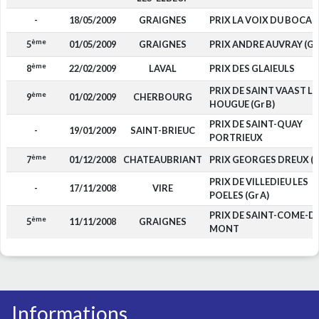
-
18/05/2009
GRAIGNES
PRIX LA VOIX DU BOCAG
ème
5
01/05/2009
GRAIGNES
PRIX ANDRE AUVRAY (Gr 
ème
8
22/02/2009
LAVAL
PRIX DES GLAIEULS
PRIX DE SAINT VAAST LA
ème
9
01/02/2009
CHERBOURG
HOUGUE (Gr B)
PRIX DE SAINT-QUAY
-
19/01/2009
SAINT-BRIEUC
PORTRIEUX
ème
7
01/12/2008
CHATEAUBRIANT
PRIX GEORGES DREUX (G
PRIX DE VILLEDIEU LES
-
17/11/2008
VIRE
POELES (Gr A)
PRIX DE SAINT-COME-D
ème
5
11/11/2008
GRAIGNES
MONT
Informations