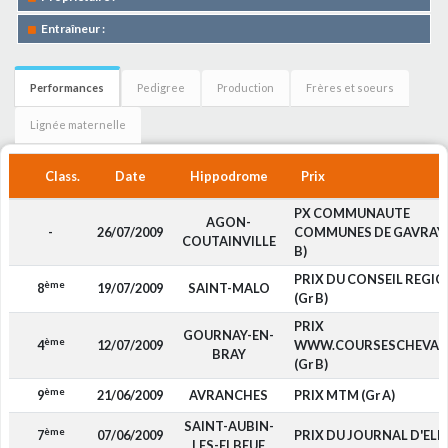
Entraîneur :
Performances
Pedigree
Production
Frères et soeurs
Lignée maternelle
Class.
Date
Hippodrome
Prix
PX COMMUNAUTE
AGON-
-
26/07/2009
COMMUNES DE GAVRAY 
COUTAINVILLE
B)
PRIX DU CONSEIL REGI
ème
8
19/07/2009
SAINT-MALO
(Gr B)
PRIX
GOURNAY-EN-
ème
4
12/07/2009
WWW.COURSESCHEVAU
BRAY
(Gr B)
ème
9
21/06/2009
AVRANCHES
PRIX MTM (Gr A)
SAINT-AUBIN-
ème
7
07/06/2009
PRIX DU JOURNAL D'ELB
LES-ELBEUF