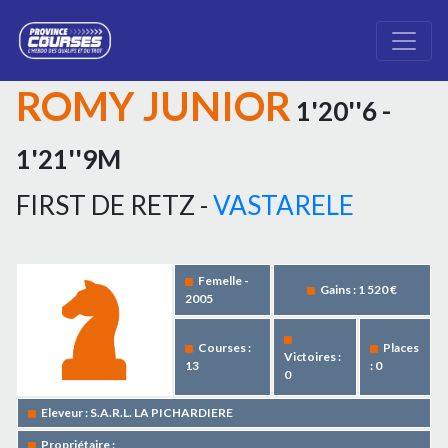
ROMY JUNIOR
1'20''6 -
1'21''9M
FIRST DE RETZ -
VASTARELE
Femelle -
Gains : 1 520 €
2005
Courses :
Places
Victoires :
13
: 0
0
Eleveur : S.A.R.L. LA PICHARDIERE
Propriétaire :