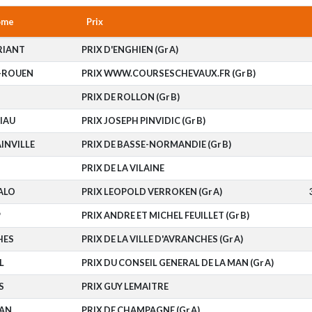
ome
Prix
RIANT
PRIX D'ENGHIEN (Gr A)
S-ROUEN
PRIX WWW.COURSESCHEVAUX.FR (Gr B)
PRIX DE ROLLON (Gr B)
IAU
PRIX JOSEPH PINVIDIC (Gr B)
INVILLE
PRIX DE BASSE-NORMANDIE (Gr B)
PRIX DE LA VILAINE
ALO
PRIX LEOPOLD VERROKEN (Gr A)
P
PRIX ANDRE ET MICHEL FEUILLET (Gr B)
HES
PRIX DE LA VILLE D'AVRANCHES (Gr A)
L
PRIX DU CONSEIL GENERAL DE LA MAN (Gr A)
S
PRIX GUY LEMAITRE
AN
PRIX DE CHAMPAGNE (Gr A)