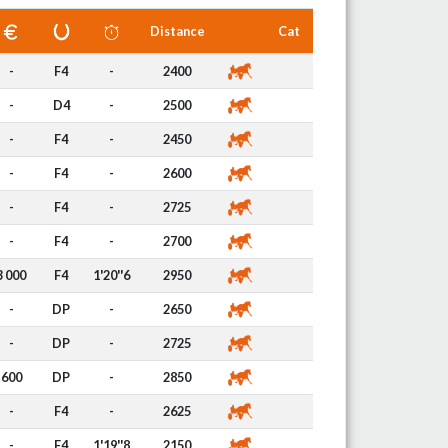
Distance
Cat
-
F4
-
2400
-
D4
-
2500
-
F4
-
2450
-
F4
-
2600
-
F4
-
2725
-
F4
-
2700
3 000
F4
1'20''6
2950
-
DP
-
2650
-
DP
-
2725
600
DP
-
2850
-
F4
-
2625
-
F4
1'19''8
2150