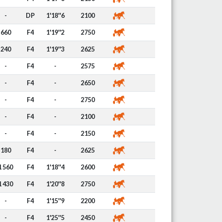
-
DP
1'18''6
2100
660
F4
1'19''2
2750
240
F4
1'19''3
2625
-
F4
-
2575
-
F4
-
2650
-
F4
-
2750
-
F4
-
2100
-
F4
-
2150
180
F4
-
2625
1 560
F4
1'18''4
2600
1 430
F4
1'20''8
2750
-
F4
1'15''9
2200
-
F4
1'25''5
2450