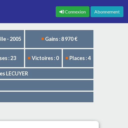
Connexion
Abonnement
le - 2005
Gains : 8 970 €
es : 23
Victoires : 0
Places : 4
Yves LECUYER