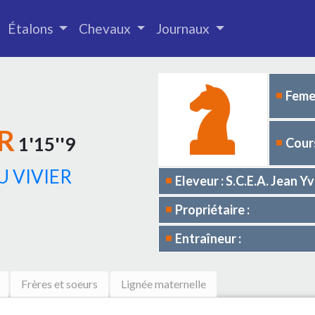
Étalons
Chevaux
Journaux
Femel
R
1'15''9
Cours
U VIVIER
Eleveur : S.C.E.A. Jean 
Propriétaire :
Entraîneur :
Frères et soeurs
Lignée maternelle