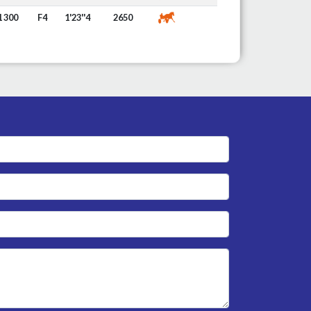
1 300
F4
1'23''4
2650