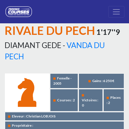
RIVALE DU PECH
1'17''9
DIAMANT GEDE -
VANDA DU
PECH
Femelle -
Gains : 6 250 €
2005
Places
Courses : 2
Victoires :
: 2
0
Eleveur : Christian LOBJOIS
Propriétaire :