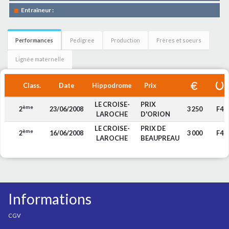
Entraîneur :
Performances
Pedigree
Production
Frères et soeurs
Lignée maternelle
Class.
Date
Hippodrome
Prix
LE CROISE-
PRIX
ème
2
23/06/2008
3 250
F4
LAROCHE
D'ORION
LE CROISE-
PRIX DE
ème
2
16/06/2008
3 000
F4
LAROCHE
BEAUPREAU
Informations
CGV