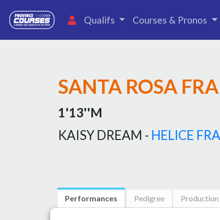
Qualifs
Courses & Pronos
SANTA ROSA FR
1'13''M
KAISY DREAM -
HELICE FR
Performances
Pedigree
Production