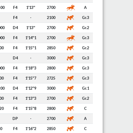
500
F4
1'13''
2700
A
F4
-
2100
Gr.3
000
D4
1'13''
2700
Gr.2
000
F4
1'14''1
2700
Gr.3
00
F4
1'15''1
2850
Gr.2
D4
-
3000
Gr.3
000
F4
1'18''3
2800
Gr.3
00
F4
1'15''7
2725
Gr.3
200
D4
1'12''9
3000
Gr.1
00
F4
1'13''3
2700
Gr.2
20
F4
1'15''8
2800
C
DP
-
2700
A
0
F4
1'16''2
2850
C