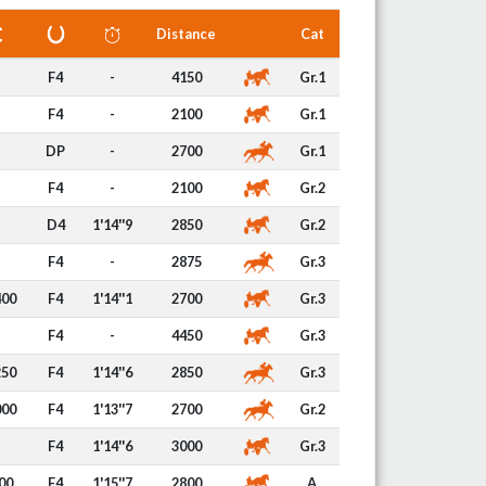
Distance
Cat
F4
-
4150
Gr.1
F4
-
2100
Gr.1
DP
-
2700
Gr.1
F4
-
2100
Gr.2
D4
1'14''9
2850
Gr.2
F4
-
2875
Gr.3
400
F4
1'14''1
2700
Gr.3
F4
-
4450
Gr.3
250
F4
1'14''6
2850
Gr.3
000
F4
1'13''7
2700
Gr.2
F4
1'14''6
3000
Gr.3
00
F4
1'15''7
2800
A