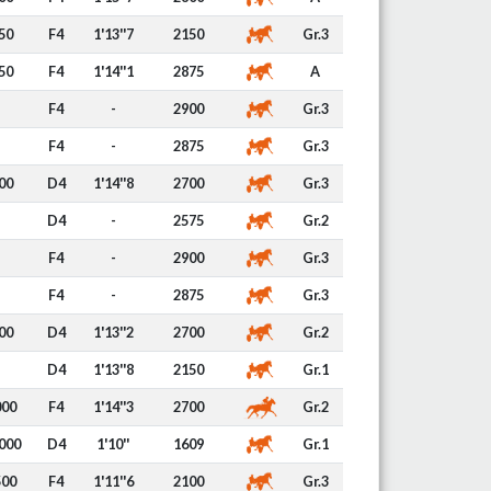
50
F4
1'13''7
2150
Gr.3
50
F4
1'14''1
2875
A
F4
-
2900
Gr.3
F4
-
2875
Gr.3
00
D4
1'14''8
2700
Gr.3
D4
-
2575
Gr.2
F4
-
2900
Gr.3
F4
-
2875
Gr.3
00
D4
1'13''2
2700
Gr.2
D4
1'13''8
2150
Gr.1
000
F4
1'14''3
2700
Gr.2
000
D4
1'10''
1609
Gr.1
500
F4
1'11''6
2100
Gr.3