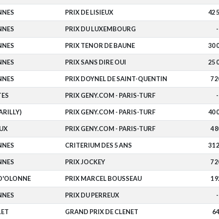
NNES
PRIX DE LISIEUX
42 
NNES
PRIX DU LUXEMBOURG
-
NNES
PRIX TENOR DE BAUNE
30 
NNES
PRIX SANS DIRE OUI
25 
NNES
PRIX DOYNEL DE SAINT-QUENTIN
7 2
TES
PRIX GENY.COM - PARIS-TURF
-
ARILLY)
PRIX GENY.COM - PARIS-TURF
40 
EUX
PRIX GENY.COM - PARIS-TURF
4 8
NNES
CRITERIUM DES 5 ANS
31 
NNES
PRIX JOCKEY
7 2
 D'OLONNE
PRIX MARCEL BOUSSEAU
1 9
NNES
PRIX DU PERREUX
-
LET
GRAND PRIX DE CLENET
64