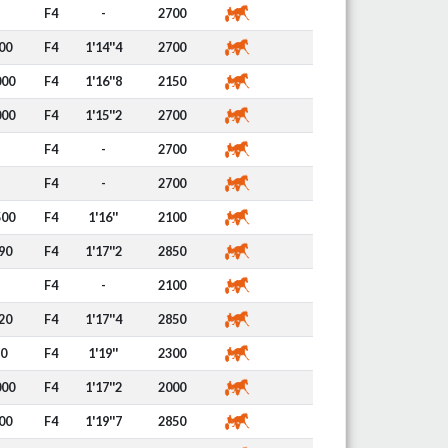
F4
-
2700
00
F4
1'14''4
2700
000
F4
1'16''8
2150
000
F4
1'15''2
2700
F4
-
2700
F4
-
2700
500
F4
1'16''
2100
90
F4
1'17''2
2850
F4
-
2100
20
F4
1'17''4
2850
0
F4
1'19''
2300
000
F4
1'17''2
2000
00
F4
1'19''7
2850