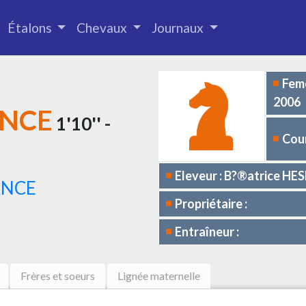
Étalons
Chevaux
Journaux
Feme
2006
ANCE
1'10'' -
Cour
Eleveur : B?®atrice HE
ANCE
Propriétaire :
Entraîneur :
Frères et soeurs
Lignée maternelle