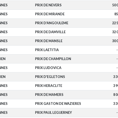
NNES
PRIX DE NEVERS
50 
NNES
PRIX DE MIRANDE
85
NNES
PRIX D'ANGOULEME
22 
NNES
PRIX DE DAMVILLE
32 
NNES
PRIX DE MANSLE
30 
NNES
PRIX LAETITIA
-
IEN
PRIX DE CHAMPILLON
-
NNES
PRIX LUDOVICA
-
IEN
PRIX D'EGLETONS
3 3
NNES
PRIX HERACLITE
3 9
NNES
PRIX DE MAMERS
8 0
NNES
PRIX GASTON DE WAZIERES
3 3
NNES
PRIX PAUL LEGUERNEY
-