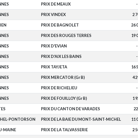
NNES
PRIX DE MEAUX
-
NNES
PRIX VINDEX
2 7
IEN
PRIX DE BAGNOLET
26 
NNES
PRIX DES ROUGES TERRES
19 
NNES
PRIX D'EVIAN
-
NNES
PRIX D'AIX LES BAINS
-
NNES
PRIX TAYJETA
16 
NNES
PRIX MERCATOR (Gr B)
4 2
NNES
PRIX DE RICHELIEU
-
NNES
PRIX DE FOUILLOY (Gr B)
1 9
TES
PRIX DU CANTON DE VARADES
22
CHEL-PONTORSON
PRIX DE LA BAIE DU MONT-SAINT-MICHEL
11 
U-MAINE
PRIX DE LA TALVASSERIE
2 5