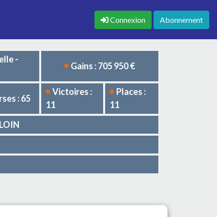
Connexion
Abonnement
lle -
Gains : 705 950 €
Victoires :
Places :
ses : 65
11
11
SLOIN