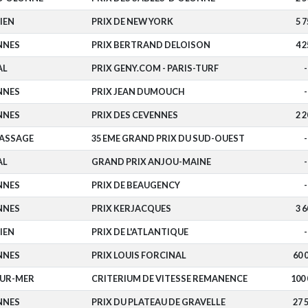
IEN
PRIX DE NEW YORK
5 7
NNES
PRIX BERTRAND DELOISON
4 2
AL
PRIX GENY.COM - PARIS-TURF
-
NNES
PRIX JEAN DUMOUCH
-
NNES
PRIX DES CEVENNES
2 2
PASSAGE
35 EME GRAND PRIX DU SUD-OUEST
-
AL
GRAND PRIX ANJOU-MAINE
-
NNES
PRIX DE BEAUGENCY
-
NNES
PRIX KERJACQUES
3 6
IEN
PRIX DE L'ATLANTIQUE
-
NNES
PRIX LOUIS FORCINAL
60 
UR-MER
CRITERIUM DE VITESSE REMANENCE
100 
NNES
PRIX DU PLATEAU DE GRAVELLE
27 