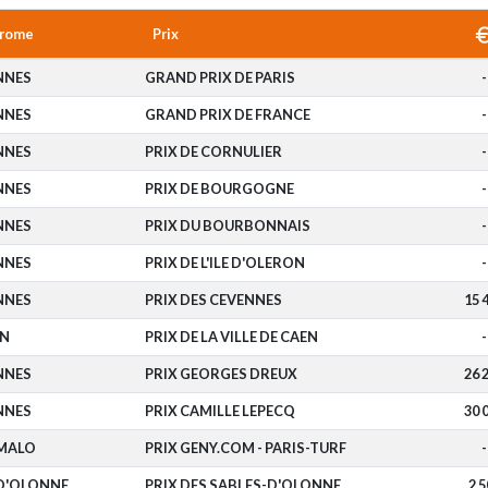
rome
Prix
NNES
GRAND PRIX DE PARIS
-
NNES
GRAND PRIX DE FRANCE
-
NNES
PRIX DE CORNULIER
-
NNES
PRIX DE BOURGOGNE
-
NNES
PRIX DU BOURBONNAIS
-
NNES
PRIX DE L'ILE D'OLERON
-
NNES
PRIX DES CEVENNES
15 
EN
PRIX DE LA VILLE DE CAEN
-
NNES
PRIX GEORGES DREUX
26 
NNES
PRIX CAMILLE LEPECQ
30 
MALO
PRIX GENY.COM - PARIS-TURF
-
 D'OLONNE
PRIX DES SABLES-D'OLONNE
2 5