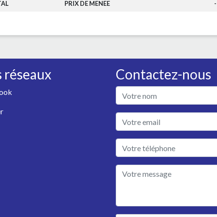
TAL
PRIX DE MENEE
-
 réseaux
Contactez-nous
ook
r