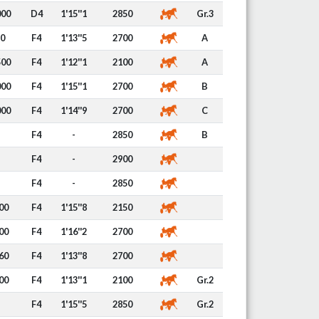
000
D4
1'15''1
2850
Gr.3
0
F4
1'13''5
2700
A
500
F4
1'12''1
2100
A
000
F4
1'15''1
2700
B
000
F4
1'14''9
2700
C
F4
-
2850
B
F4
-
2900
F4
-
2850
00
F4
1'15''8
2150
00
F4
1'16''2
2700
60
F4
1'13''8
2700
00
F4
1'13''1
2100
Gr.2
F4
1'15''5
2850
Gr.2