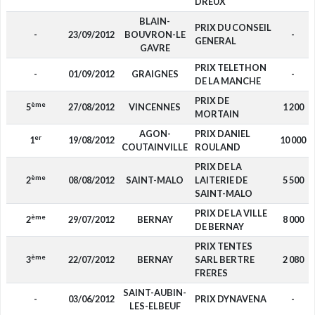
DREUX
BLAIN-
PRIX DU CONSEIL
-
23/09/2012
BOUVRON-LE
-
GENERAL
GAVRE
PRIX TELETHON
-
01/09/2012
GRAIGNES
-
DE LA MANCHE
PRIX DE
ème
5
27/08/2012
VINCENNES
1 200
MORTAIN
AGON-
PRIX DANIEL
er
1
19/08/2012
10 000
COUTAINVILLE
ROULAND
PRIX DE LA
ème
2
08/08/2012
SAINT-MALO
LAITERIE DE
5 500
SAINT-MALO
PRIX DE LA VILLE
ème
2
29/07/2012
BERNAY
8 000
DE BERNAY
PRIX TENTES
ème
3
22/07/2012
BERNAY
SARL BERTRE
2 080
FRERES
SAINT-AUBIN-
-
03/06/2012
PRIX DYNAVENA
-
LES-ELBEUF