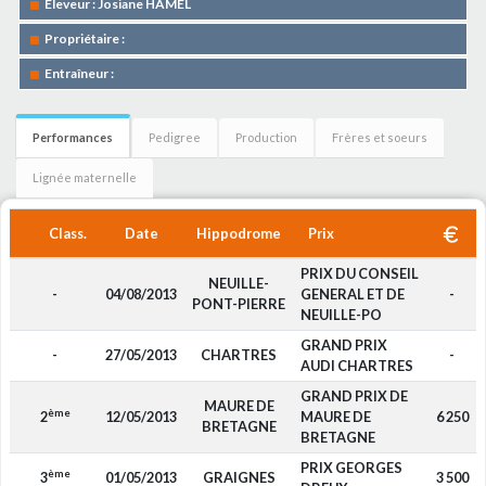
Eleveur : Josiane HAMEL
Propriétaire :
Entraîneur :
Performances
Pedigree
Production
Frères et soeurs
Lignée maternelle
Class.
Date
Hippodrome
Prix
PRIX DU CONSEIL
NEUILLE-
-
04/08/2013
GENERAL ET DE
-
PONT-PIERRE
NEUILLE-PO
GRAND PRIX
-
27/05/2013
CHARTRES
-
AUDI CHARTRES
GRAND PRIX DE
MAURE DE
ème
2
12/05/2013
MAURE DE
6 250
BRETAGNE
BRETAGNE
PRIX GEORGES
ème
3
01/05/2013
GRAIGNES
3 500