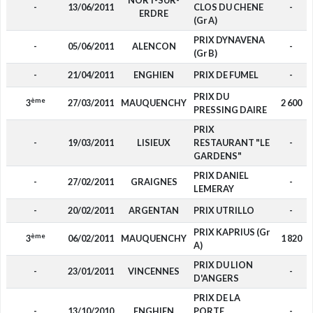
NORT-SUR-
-
13/06/2011
CLOS DU CHENE
-
ERDRE
(Gr A)
PRIX DYNAVENA
-
05/06/2011
ALENCON
-
(Gr B)
-
21/04/2011
ENGHIEN
PRIX DE FUMEL
-
PRIX DU
ème
3
27/03/2011
MAUQUENCHY
2 600
PRESSING DAIRE
PRIX
-
19/03/2011
LISIEUX
RESTAURANT "LE
-
GARDENS"
PRIX DANIEL
-
27/02/2011
GRAIGNES
-
LEMERAY
-
20/02/2011
ARGENTAN
PRIX UTRILLO
-
PRIX KAPRIUS (Gr
ème
3
06/02/2011
MAUQUENCHY
1 820
A)
PRIX DU LION
-
23/01/2011
VINCENNES
-
D'ANGERS
PRIX DE LA
-
13/10/2010
ENGHIEN
PORTE
-