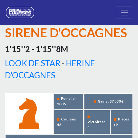
SIRENE D'OCCAGNES
1'15''2 - 1'15''8M
LOOK DE STAR
-
HERINE
D'OCCAGNES
Femelle -
Gains : 87 530 €
2006
Courses :
Places
Victoires :
46
: 9
4