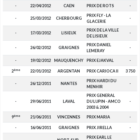
-
22/04/2012
CAEN
PRIX DE ROTS
-
PRIX FLY - LA
-
25/03/2012
CHERBOURG
-
GLACERIE
PRIX DE LA VILLE
-
17/03/2012
LISIEUX
-
DE LISIEUX
PRIX DANIEL
-
26/02/2012
GRAIGNES
-
LEMERAY
-
19/02/2012
MAUQUENCHY
PRIX EJAKVAL
-
ème
2
22/01/2012
ARGENTAN
PRIX CARIOCA II
3 750
PRIX HARDI DU
-
26/12/2011
NANTES
-
MENHIR
PRIX GENERAL
-
29/06/2011
LAVAL
DU LUPIN - AMCO
-
2003 & 2004
ème
9
21/06/2011
VINCENNES
PRIX MARIA
-
-
16/06/2011
GRAIGNES
PRIX JIRELLA
-
PRIX EARL LE