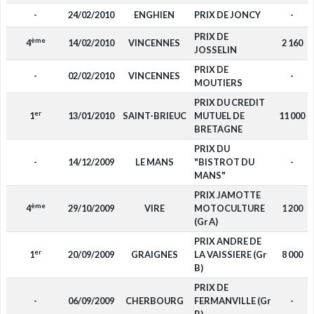
-
24/02/2010
ENGHIEN
PRIX DE JONCY
-
PRIX DE
ème
4
14/02/2010
VINCENNES
2 160
JOSSELIN
PRIX DE
-
02/02/2010
VINCENNES
-
MOUTIERS
PRIX DU CREDIT
er
1
13/01/2010
SAINT-BRIEUC
MUTUEL DE
11 000
BRETAGNE
PRIX DU
-
14/12/2009
LE MANS
"BISTROT DU
-
MANS"
PRIX JAMOTTE
ème
4
29/10/2009
VIRE
MOTOCULTURE
1 200
(Gr A)
PRIX ANDRE DE
er
1
20/09/2009
GRAIGNES
LA VAISSIERE (Gr
8 000
B)
PRIX DE
-
06/09/2009
CHERBOURG
FERMANVILLE (Gr
-