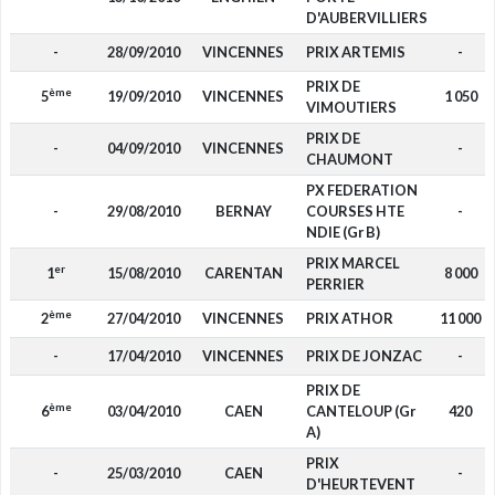
D'AUBERVILLIERS
-
28/09/2010
VINCENNES
PRIX ARTEMIS
-
PRIX DE
ème
5
19/09/2010
VINCENNES
1 050
VIMOUTIERS
PRIX DE
-
04/09/2010
VINCENNES
-
CHAUMONT
PX FEDERATION
-
29/08/2010
BERNAY
COURSES HTE
-
NDIE (Gr B)
PRIX MARCEL
er
1
15/08/2010
CARENTAN
8 000
PERRIER
ème
2
27/04/2010
VINCENNES
PRIX ATHOR
11 000
-
17/04/2010
VINCENNES
PRIX DE JONZAC
-
PRIX DE
ème
6
03/04/2010
CAEN
CANTELOUP (Gr
420
A)
PRIX
-
25/03/2010
CAEN
-
D'HEURTEVENT