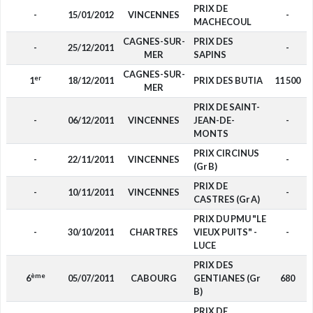
PRIX DE
-
15/01/2012
VINCENNES
-
MACHECOUL
CAGNES-SUR-
PRIX DES
-
25/12/2011
-
MER
SAPINS
CAGNES-SUR-
er
1
18/12/2011
PRIX DES BUTIA
11 500
MER
PRIX DE SAINT-
-
06/12/2011
VINCENNES
JEAN-DE-
-
MONTS
PRIX CIRCINUS
-
22/11/2011
VINCENNES
-
(Gr B)
PRIX DE
-
10/11/2011
VINCENNES
-
CASTRES (Gr A)
PRIX DU PMU "LE
-
30/10/2011
CHARTRES
VIEUX PUITS" -
-
LUCE
PRIX DES
ème
6
05/07/2011
CABOURG
GENTIANES (Gr
680
B)
PRIX DE