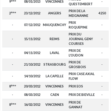
ème
9
08/01/2013
VINCENNES
-
QUESTEMBERT
PRIX DE LA
ème
2
23/12/2012
ANGERS
4 250
MEIGNANNE
PRIX
-
07/12/2012
MAUQUENCHY
-
ROQUEPINE
PRIX DU
-
15/11/2012
REIMS
JOURNAL GENY
-
COURSES
PRIX DE
-
04/11/2012
LAVAL
-
L'OUDON
PRIX DE
-
21/10/2012
STRASBOURG
-
GROSBOIS
PRIX CASE AXIAL
-
14/10/2012
LA CAPELLE
-
FLOW
ème
8
20/03/2012
VINCENNES
PRIX EOS
-
-
08/03/2012
CAEN
PRIX DE BIEVILLE
-
PRIX DE
ème
8
16/02/2012
VINCENNES
-
GANNAT