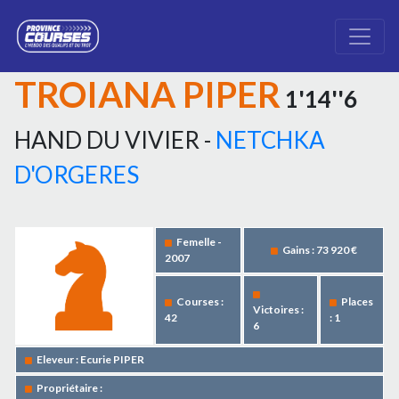
TROIANA PIPER
1'14''6
HAND DU VIVIER -
NETCHKA
D'ORGERES
Femelle -
Gains : 73 920 €
2007
Courses :
Places
Victoires :
42
: 1
6
Eleveur : Ecurie PIPER
Propriétaire :