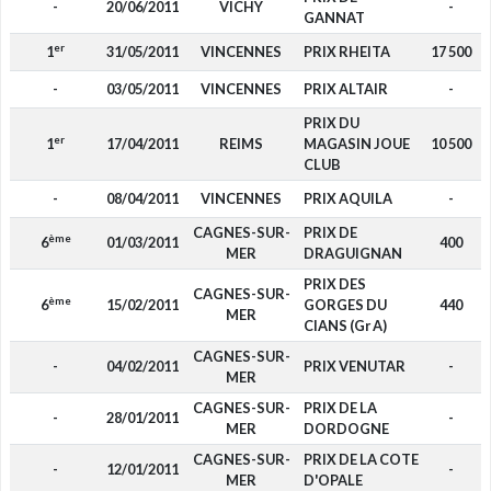
-
20/06/2011
VICHY
-
GANNAT
er
1
31/05/2011
VINCENNES
PRIX RHEITA
17 500
-
03/05/2011
VINCENNES
PRIX ALTAIR
-
PRIX DU
er
1
17/04/2011
REIMS
MAGASIN JOUE
10 500
CLUB
-
08/04/2011
VINCENNES
PRIX AQUILA
-
CAGNES-SUR-
PRIX DE
ème
6
01/03/2011
400
MER
DRAGUIGNAN
PRIX DES
CAGNES-SUR-
ème
6
15/02/2011
GORGES DU
440
MER
CIANS (Gr A)
CAGNES-SUR-
-
04/02/2011
PRIX VENUTAR
-
MER
CAGNES-SUR-
PRIX DE LA
-
28/01/2011
-
MER
DORDOGNE
CAGNES-SUR-
PRIX DE LA COTE
-
12/01/2011
-
MER
D'OPALE