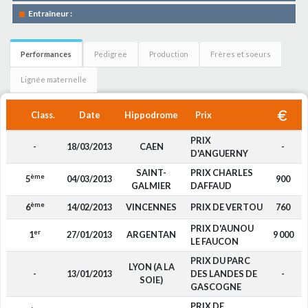
Entraîneur :
Performances
Pedigree
Production
Frères et soeurs
Lignée maternelle
Class.
Date
Hippodrome
Prix
PRIX
-
18/03/2013
CAEN
-
D'ANGUERNY
SAINT-
PRIX CHARLES
ème
5
04/03/2013
900
GALMIER
DAFFAUD
ème
6
14/02/2013
VINCENNES
PRIX DE VERTOU
760
PRIX D'AUNOU
er
1
27/01/2013
ARGENTAN
9 000
LE FAUCON
PRIX DU PARC
LYON (A LA
-
13/01/2013
DES LANDES DE
-
SOIE)
GASCOGNE
PRIX DE