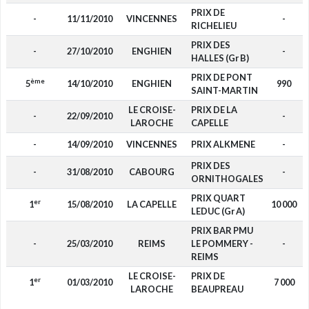
PRIX DE
-
11/11/2010
VINCENNES
-
RICHELIEU
PRIX DES
-
27/10/2010
ENGHIEN
-
HALLES (Gr B)
PRIX DE PONT
ème
5
14/10/2010
ENGHIEN
990
SAINT-MARTIN
LE CROISE-
PRIX DE LA
-
22/09/2010
-
LAROCHE
CAPELLE
-
14/09/2010
VINCENNES
PRIX ALKMENE
-
PRIX DES
-
31/08/2010
CABOURG
-
ORNITHOGALES
PRIX QUART
er
1
15/08/2010
LA CAPELLE
10 000
LEDUC (Gr A)
PRIX BAR PMU
-
25/03/2010
REIMS
LE POMMERY -
-
REIMS
LE CROISE-
PRIX DE
er
1
01/03/2010
7 000
LAROCHE
BEAUPREAU