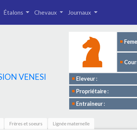
Étalons
Chevaux
Journaux
Femel
Cours
SION VENESI
Eleveur :
Propriétaire :
Entraîneur :
Frères et soeurs
Lignée maternelle