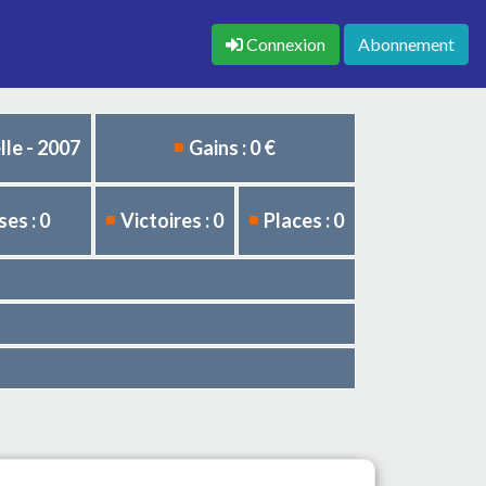
Connexion
Abonnement
le - 2007
Gains : 0 €
es : 0
Victoires : 0
Places : 0