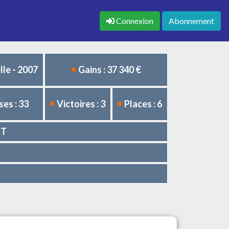
Connexion
Abonnement
le - 2007
Gains : 37 340 €
es : 33
Victoires : 3
Places : 6
ET