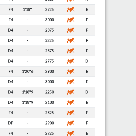
F4
1'18''
2725
E
F4
-
3000
F
D4
-
2875
F
D4
-
3225
F
D4
-
2875
E
D4
-
2775
D
F4
1'20''6
2900
E
D4
-
3000
E
D4
1'18''9
2250
D
D4
1'18''9
2100
E
F4
-
2825
F
DP
-
2900
F
F4
-
2725
E