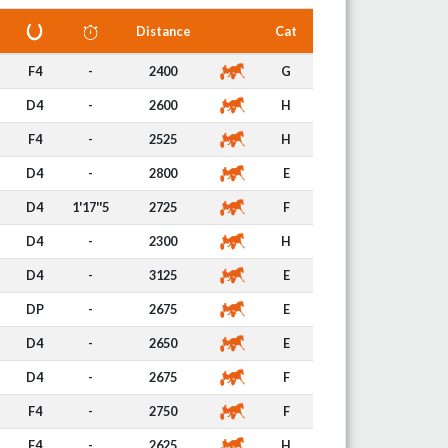
Distance
Cat
F4
-
2400
G
D4
-
2600
H
F4
-
2525
H
D4
-
2800
E
D4
1'17''5
2725
F
D4
-
2300
H
D4
-
3125
E
DP
-
2675
E
D4
-
2650
E
D4
-
2675
F
F4
-
2750
F
F4
-
2625
H