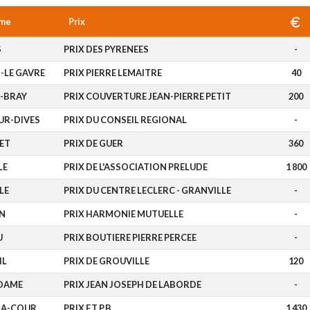
me
Prix
S
PRIX DES PYRENEES
-
-LE GAVRE
PRIX PIERRE LEMAITRE
40
-BRAY
PRIX COUVERTURE JEAN-PIERRE PETIT
200
UR-DIVES
PRIX DU CONSEIL REGIONAL
-
ET
PRIX DE GUER
360
LE
PRIX DE L'ASSOCIATION PRELUDE
1 800
LE
PRIX DU CENTRE LECLERC - GRANVILLE
-
N
PRIX HARMONIE MUTUELLE
-
U
PRIX BOUTIERE PIERRE PERCEE
-
IL
PRIX DE GROUVILLE
120
IDAME
PRIX JEAN JOSEPH DE LABORDE
-
LA-COUR
PRIX F.T.P.B.
1 430