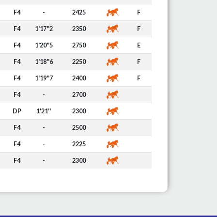
F4
-
2425
F
F4
1'17''2
2350
F
F4
1'20''5
2750
E
F4
1'18''6
2250
F
F4
1'19''7
2400
F
F4
-
2700
DP
1'21''
2300
F4
-
2500
F4
-
2225
F4
-
2300