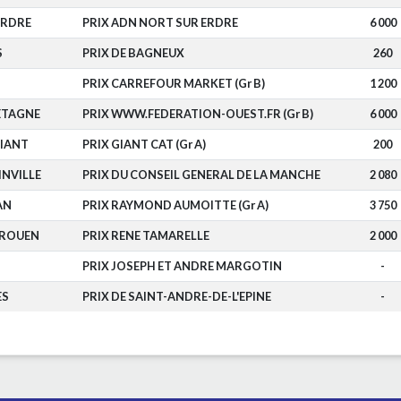
ERDRE
PRIX ADN NORT SUR ERDRE
6 000
S
PRIX DE BAGNEUX
260
PRIX CARREFOUR MARKET (Gr B)
1 200
ETAGNE
PRIX WWW.FEDERATION-OUEST.FR (Gr B)
6 000
IANT
PRIX GIANT CAT (Gr A)
200
NVILLE
PRIX DU CONSEIL GENERAL DE LA MANCHE
2 080
AN
PRIX RAYMOND AUMOITTE (Gr A)
3 750
-ROUEN
PRIX RENE TAMARELLE
2 000
PRIX JOSEPH ET ANDRE MARGOTIN
-
ES
PRIX DE SAINT-ANDRE-DE-L'EPINE
-