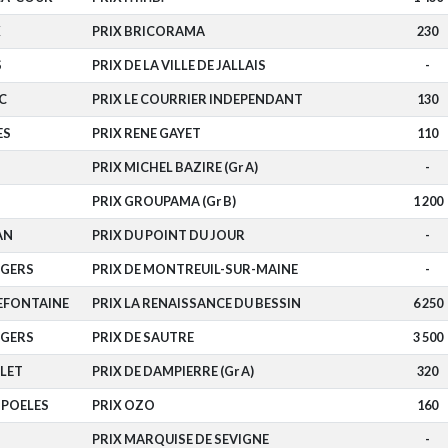
X
PRIX BRICORAMA
230
S
PRIX DE LA VILLE DE JALLAIS
-
C
PRIX LE COURRIER INDEPENDANT
130
ES
PRIX RENE GAYET
110
PRIX MICHEL BAZIRE (Gr A)
-
N
PRIX GROUPAMA (Gr B)
1 200
AN
PRIX DU POINT DU JOUR
-
NGERS
PRIX DE MONTREUIL-SUR-MAINE
-
EFONTAINE
PRIX LA RENAISSANCE DU BESSIN
6 250
NGERS
PRIX DE SAUTRE
3 500
LET
PRIX DE DAMPIERRE (Gr A)
320
-POELES
PRIX OZO
160
PRIX MARQUISE DE SEVIGNE
-