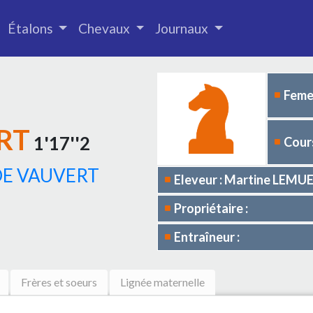
Étalons
Chevaux
Journaux
Femel
RT
1'17''2
Cours
DE VAUVERT
Eleveur : Martine LEMU
Propriétaire :
Entraîneur :
Frères et soeurs
Lignée maternelle