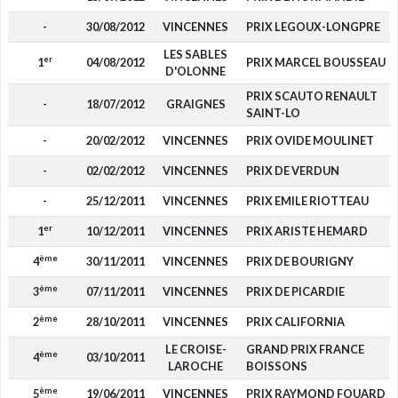
-
30/08/2012
VINCENNES
PRIX LEGOUX-LONGPRE
LES SABLES
er
1
04/08/2012
PRIX MARCEL BOUSSEAU
D'OLONNE
PRIX SCAUTO RENAULT
-
18/07/2012
GRAIGNES
SAINT-LO
-
20/02/2012
VINCENNES
PRIX OVIDE MOULINET
-
02/02/2012
VINCENNES
PRIX DE VERDUN
-
25/12/2011
VINCENNES
PRIX EMILE RIOTTEAU
er
1
10/12/2011
VINCENNES
PRIX ARISTE HEMARD
ème
4
30/11/2011
VINCENNES
PRIX DE BOURIGNY
ème
3
07/11/2011
VINCENNES
PRIX DE PICARDIE
ème
2
28/10/2011
VINCENNES
PRIX CALIFORNIA
LE CROISE-
GRAND PRIX FRANCE
ème
4
03/10/2011
LAROCHE
BOISSONS
ème
5
19/06/2011
VINCENNES
PRIX RAYMOND FOUARD