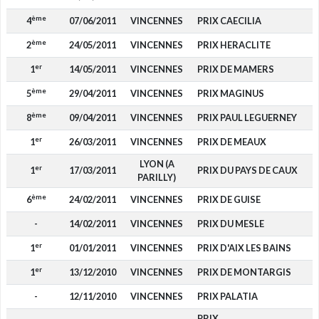
ème
4
07/06/2011
VINCENNES
PRIX CAECILIA
ème
2
24/05/2011
VINCENNES
PRIX HERACLITE
er
1
14/05/2011
VINCENNES
PRIX DE MAMERS
ème
5
29/04/2011
VINCENNES
PRIX MAGINUS
ème
8
09/04/2011
VINCENNES
PRIX PAUL LEGUERNEY
er
1
26/03/2011
VINCENNES
PRIX DE MEAUX
LYON (A
er
1
17/03/2011
PRIX DU PAYS DE CAUX
PARILLY)
ème
6
24/02/2011
VINCENNES
PRIX DE GUISE
-
14/02/2011
VINCENNES
PRIX DU MESLE
er
1
01/01/2011
VINCENNES
PRIX D'AIX LES BAINS
er
1
13/12/2010
VINCENNES
PRIX DE MONTARGIS
-
12/11/2010
VINCENNES
PRIX PALATIA
PRIX