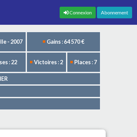
Connexion
Abonnement
le - 2007
Gains : 64 570 €
es : 22
Victoires : 2
Places : 7
IER