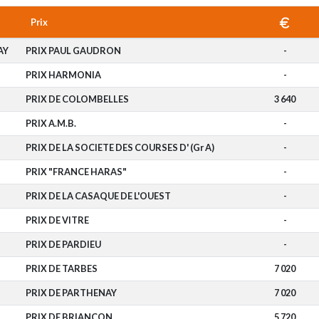
Prix
AY
PRIX PAUL GAUDRON
-
PRIX HARMONIA
-
PRIX DE COLOMBELLES
3 640
PRIX A.M.B.
-
PRIX DE LA SOCIETE DES COURSES D' (Gr A)
-
PRIX "FRANCE HARAS"
-
PRIX DE LA CASAQUE DE L'OUEST
-
PRIX DE VITRE
-
PRIX DE PARDIEU
-
PRIX DE TARBES
7 020
PRIX DE PARTHENAY
7 020
PRIX DE BRIANCON
5 720