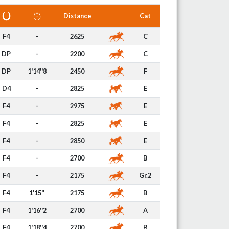
Distance
Cat
F4
-
2625
C
DP
-
2200
C
DP
1'14''8
2450
F
D4
-
2825
E
F4
-
2975
E
F4
-
2825
E
F4
-
2850
E
F4
-
2700
B
F4
-
2175
Gr.2
F4
1'15''
2175
B
F4
1'16''2
2700
A
F4
1'18''4
2700
B