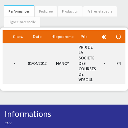
Performances
Pedigree
Production
Frères et soeurs
Lignée maternelle
Class.
Date
Hippodrome
Prix
PRIX DE
LA
SOCIETE
-
01/04/2012
NANCY
DES
-
F4
COURSES
DE
VESOUL
Informations
CGV