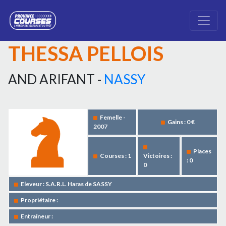
THESSA PELLOIS
AND ARIFANT -
NASSY
Femelle -
Gains : 0 €
2007
Places
Courses : 1
Victoires :
: 0
0
Eleveur : S.A.R.L. Haras de SASSY
Propriétaire :
Entraîneur :