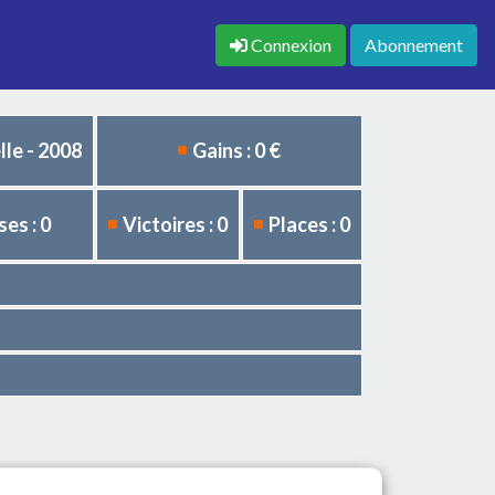
Connexion
Abonnement
le - 2008
Gains : 0 €
es : 0
Victoires : 0
Places : 0