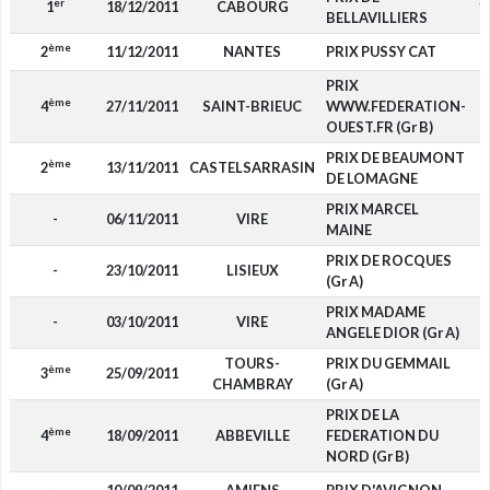
er
1
18/12/2011
CABOURG
1
BELLAVILLIERS
ème
2
11/12/2011
NANTES
PRIX PUSSY CAT
3
PRIX
ème
4
27/11/2011
SAINT-BRIEUC
WWW.FEDERATION-
OUEST.FR (Gr B)
PRIX DE BEAUMONT
ème
2
13/11/2011
CASTELSARRASIN
2
DE LOMAGNE
PRIX MARCEL
-
06/11/2011
VIRE
MAINE
PRIX DE ROCQUES
-
23/10/2011
LISIEUX
(Gr A)
PRIX MADAME
-
03/10/2011
VIRE
ANGELE DIOR (Gr A)
TOURS-
PRIX DU GEMMAIL
ème
3
25/09/2011
1
CHAMBRAY
(Gr A)
PRIX DE LA
ème
4
18/09/2011
ABBEVILLE
FEDERATION DU
NORD (Gr B)