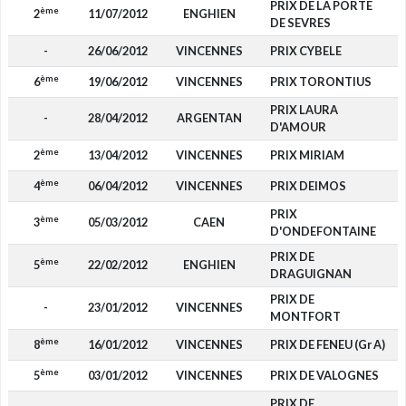
PRIX DE LA PORTE
ème
2
11/07/2012
ENGHIEN
8
DE SEVRES
-
26/06/2012
VINCENNES
PRIX CYBELE
ème
6
19/06/2012
VINCENNES
PRIX TORONTIUS
PRIX LAURA
-
28/04/2012
ARGENTAN
D'AMOUR
ème
2
13/04/2012
VINCENNES
PRIX MIRIAM
8
ème
4
06/04/2012
VINCENNES
PRIX DEIMOS
2
PRIX
ème
3
05/03/2012
CAEN
2
D'ONDEFONTAINE
PRIX DE
ème
5
22/02/2012
ENGHIEN
1
DRAGUIGNAN
PRIX DE
-
23/01/2012
VINCENNES
MONTFORT
ème
8
16/01/2012
VINCENNES
PRIX DE FENEU (Gr A)
ème
5
03/01/2012
VINCENNES
PRIX DE VALOGNES
1
PRIX DE