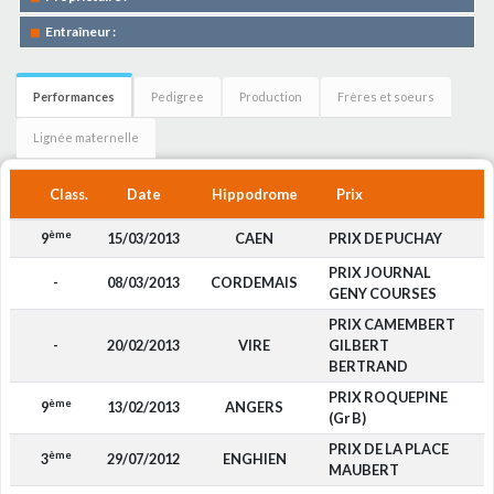
Entraîneur :
Performances
Pedigree
Production
Frères et soeurs
Lignée maternelle
Class.
Date
Hippodrome
Prix
ème
9
15/03/2013
CAEN
PRIX DE PUCHAY
PRIX JOURNAL
-
08/03/2013
CORDEMAIS
GENY COURSES
PRIX CAMEMBERT
-
20/02/2013
VIRE
GILBERT
BERTRAND
PRIX ROQUEPINE
ème
9
13/02/2013
ANGERS
(Gr B)
PRIX DE LA PLACE
ème
3
29/07/2012
ENGHIEN
4
MAUBERT